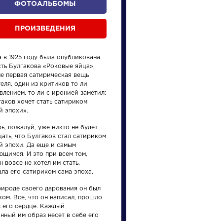
ФОТОАЛЬБОМЫ
ПРОИЗВЕДЕНИЯ
 в 1925 году была опубликована
сть Булгакова «Роковые яйца»,
не первая сатирическая вещь
еля, один из критиков то ли
влением, то ли с иронией заметил:
гаков хочет стать сатириком
произведения
персонажи
й эпохи».
ь, пожалуй, уже никто не будет
ать, что Булгаков стал сатириком
й эпохи. Да еще и самым
ющимся. И это при всем том,
н вовсе не хотел им стать.
ла его сатириком сама эпоха.
Произведения
Произ
рироде своего дарования он был
ом. Все, что он написал, прошло
На птичку
Недор
з его сердце. Каждый
нный им образ несет в себе его