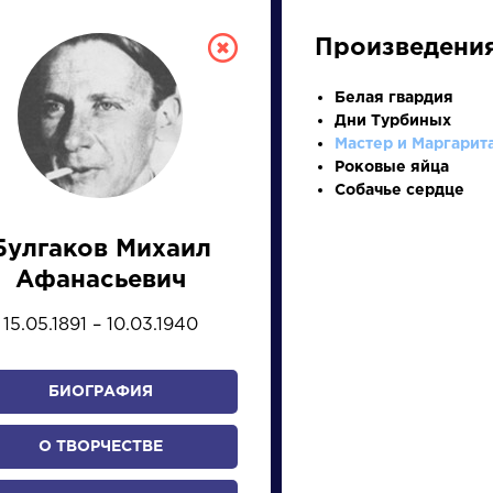
Произведени
Белая гвардия
Дни Турбиных
Мастер и Маргарит
Роковые яйца
Собачье сердце
Булгаков Михаил
СКАЯ ЛИТЕРА
Афанасьевич
15.05.1891 – 10.03.1940
ПРЕЗЕНТАЦИЙ, УРОКОВ 
БИОГРАФИЯ
И
К
Л
М
Н
О
П
Р
С
Т
У
Ф
Х
О ТВОРЧЕСТВЕ