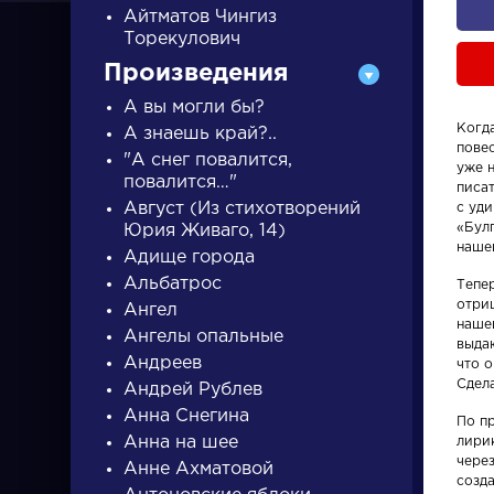
Айтматов Чингиз
Торекулович
Произведения
А вы могли бы?
Когда
А знаешь край?..
пове
"А снег повалится,
ПИСАТЕЛИ
уже 
повалится…"
писат
Август (Из стихотворений
с уди
«Бул
Юрия Живаго, 14)
писатели
наше
Адище города
Альбатрос
Тепер
отриц
Ангел
наше
Ангелы опальные
выда
Андреев
что о
Сдела
Андрей Рублев
Писатели
Словарь
Анна Снегина
По п
Анна на шее
лирик
Гончаров Иван
деталь
чере
Анне Ахматовой
Александрович
созда