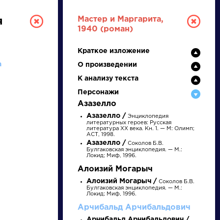
Мастер и Маргарита,
я
1940 (роман)
Краткое изложение
а
О произведении
К анализу текста
Персонажи
Азазелло
Азазелло /
ТУРА
Энциклопедия
литературных героев: Русская
литература XX века. Кн. 1. — М: Олимп;
АСТ, 1998.
Азазелло /
Соколов Б.В.
Булгаковская энциклопедия. — М.:
И ЕГЭ
Локид; Миф, 1996.
Алоизий Могарыч
Алоизий Могарыч /
Соколов Б.В.
Булгаковская энциклопедия. — М.:
Ц
Ч
Ш
Щ
Э
Ю
Я
...
Локид; Миф, 1996.
Арчибальд Арчибальдович
Арчибальд Арчибальдович /