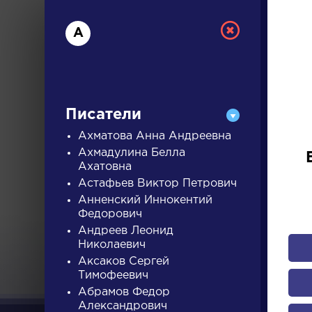
А
Писатели
Ахматова Анна Андреевна
Ахмадулина Белла
Ахатовна
РУС
Астафьев Виктор Петрович
Анненский Иннокентий
Федорович
ДЛЯ 
Андреев Леонид
Николаевич
Аксаков Сергей
А
Б
В
Г
Д
Е
Ж
З
Тимофеевич
Абрамов Федор
Александрович