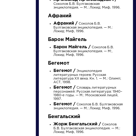
Соколов Б.В. Булгаковская
энциклопедия. — М.: Локид; Миф, 1996.
Афраний
Афраний /
Соколов Б.В.
Булгаковская энциклопедия. — М.:
Локид; Миф, 1996.
Барон Майгель
НАЙТИ
Барон Майгель /
Соколов Б.В.
Булгаковская энциклопедия. — М:,
Локид; Миф, 1996.
Бегемот
словарь
Бегемот /
Энциклопедия
литературных героев: Русская
литература XX века. Кн. 1. — М.: Олимп;
АСТ, 1998.
Бегемот /
Словарь литературных
персонажей: Русская литература: 1940–
1980-е годы. — М.: Московский лицей,
1997.
Бегемот /
Соколов Б.В. Булгаковская
ведения
Писатели
энциклопедия. — М.: Локид; Миф, 1996.
Бенгальский
осль
Булгаков
Жорж Бенгальский /
Соколов
Б.В. Булгаковская энциклопедия. — М.:
Михаил
Локид; Миф, 1996.