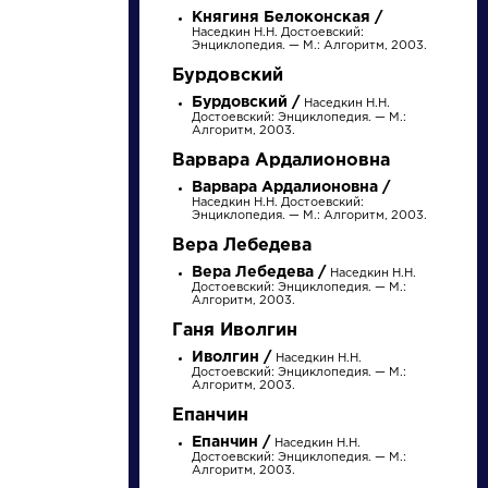
Княгиня Белоконская /
Наседкин Н.Н. Достоевский:
Энциклопедия. — М.: Алгоритм, 2003.
Бурдовский
Бурдовский /
Наседкин Н.Н.
Достоевский: Энциклопедия. — М.:
Алгоритм, 2003.
Варвара Ардалионовна
Варвара Ардалионовна /
Наседкин Н.Н. Достоевский:
Энциклопедия. — М.: Алгоритм, 2003.
писатели
Вера Лебедева
Вера Лебедева /
Наседкин Н.Н.
Достоевский: Энциклопедия. — М.:
произведения
Алгоритм, 2003.
Ганя Иволгин
персонажи
Иволгин /
Наседкин Н.Н.
Достоевский: Энциклопедия. — М.:
Алгоритм, 2003.
Епанчин
словарь
Епанчин /
Наседкин Н.Н.
Достоевский: Энциклопедия. — М.:
Алгоритм, 2003.