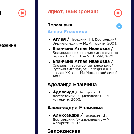
Идиот, 1868 (роман)
я
Персонажи
Аглая Епанчина
Аглая /
Наседкин Н.Н. Достоевский:
Энциклопедия. — М.: Алгоритм, 2003.
казание
Епанчина Аглая Ивановна /
Большая энциклопедия литературных
героев. В 4 т. Т. 1. — М.: ТЕРРА, 2001.
Епанчина Аглая Ивановна /
Словарь литературных персонажей:
РУССКАЯ
Русская литература: Середина XIX —
начало XX вв. — М.: Московский лицей,
1997.
ЛИТЕРАТУРА
Аделаида Епанчина
Аделаида /
Наседкин Н.Н.
ДЛЯ ПРЕЗЕНТАЦИЙ,
Достоевский: Энциклопедия. — М.:
Алгоритм, 2003.
УРОКОВ И ЕГЭ
Александра Епанчина
Александра /
Наседкин Н.Н.
А
Б
В
Г
Д
Е
Ж
З
И
К
Л
М
Достоевский: Энциклопедия. — М.:
Алгоритм, 2003.
Белоконская