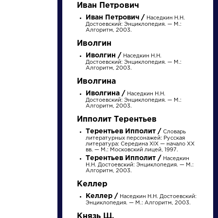
Найти
Иван Петрович
Иван Петрович /
Наседкин Н.Н.
Достоевский: Энциклопедия. — М.:
Алгоритм, 2003.
Иволгин
Иволгин /
Наседкин Н.Н.
Достоевский: Энциклопедия. — М.:
Алгоритм, 2003.
Персонажи
Словарь
Иволгина
Иволгина /
Алоизий
Наседкин Н.Н.
аллегория
Достоевский: Энциклопедия. — М.:
Могарыч
Алгоритм, 2003.
Ипполит Терентьев
Терентьев Ипполит /
Словарь
Соколов Б.В.
Розенталь Д.Э.
литературных персонажей: Русская
литература: Середина XIX — начало XX
Булгаковская
Практическая
вв. — М.: Московский лицей, 1997.
энциклопедия. М.:
стилистика
Терентьев Ипполит /
Наседкин
Локид; Миф, 1996. »
русского языка. М.:
Н.Н. Достоевский: Энциклопедия. — М.:
Высшая школа...
Алгоритм, 2003.
Келлер
Келлер /
Наседкин Н.Н. Достоевский:
Энциклопедия. — М.: Алгоритм, 2003.
Князь Щ.