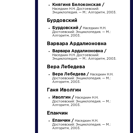
Княгиня Белоконская /
Наседкин Н.Н. Достоевский:
Энциклопедия. — М.: Алгоритм, 2003.
Бурдовский
Бурдовский /
Наседкин Н.Н.
Достоевский: Энциклопедия. — М.:
Алгоритм, 2003.
Варвара Ардалионовна
Варвара Ардалионовна /
Наседкин Н.Н. Достоевский:
Энциклопедия. — М.: Алгоритм, 2003.
писатели
Вера Лебедева
Вера Лебедева /
Наседкин Н.Н.
Достоевский: Энциклопедия. — М.:
произведения
Алгоритм, 2003.
Ганя Иволгин
персонажи
Иволгин /
Наседкин Н.Н.
Достоевский: Энциклопедия. — М.:
Алгоритм, 2003.
Епанчин
словарь
Епанчин /
Наседкин Н.Н.
Достоевский: Энциклопедия. — М.:
Алгоритм, 2003.