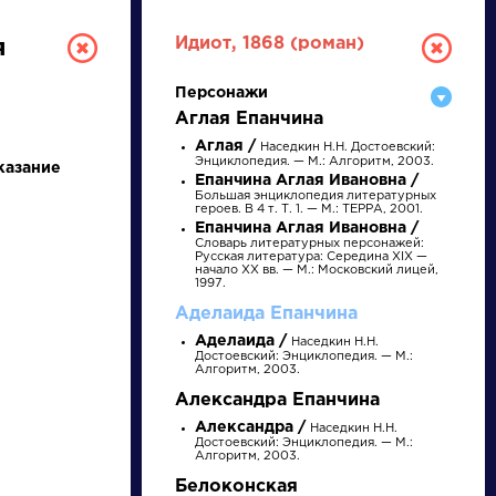
Идиот, 1868 (роман)
я
Персонажи
Аглая Епанчина
Аглая /
Наседкин Н.Н. Достоевский:
Энциклопедия. — М.: Алгоритм, 2003.
казание
Епанчина Аглая Ивановна /
Большая энциклопедия литературных
героев. В 4 т. Т. 1. — М.: ТЕРРА, 2001.
Епанчина Аглая Ивановна /
Словарь литературных персонажей:
РУССКАЯ
Русская литература: Середина XIX —
начало XX вв. — М.: Московский лицей,
1997.
ЛИТЕРАТУРА
Аделаида Епанчина
Аделаида /
Наседкин Н.Н.
ДЛЯ ПРЕЗЕНТАЦИЙ,
Достоевский: Энциклопедия. — М.:
Алгоритм, 2003.
УРОКОВ И ЕГЭ
Александра Епанчина
Александра /
Наседкин Н.Н.
А
Б
В
Г
Д
Е
Ж
З
И
К
Л
М
Достоевский: Энциклопедия. — М.:
Алгоритм, 2003.
Белоконская