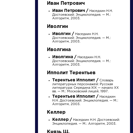
Найти
Иван Петрович
Иван Петрович /
Наседкин Н.Н.
Достоевский: Энциклопедия. — М.:
Алгоритм, 2003.
Иволгин
Иволгин /
Наседкин Н.Н.
Достоевский: Энциклопедия. — М.:
Алгоритм, 2003.
Словарь
Персонажи
Иволгина
Иволгина /
деталь
Наседкин Н.Н.
Алоизий
Достоевский: Энциклопедия. — М.:
Могарыч
Алгоритм, 2003.
Ипполит Терентьев
Терентьев Ипполит /
Словарь
Литература. 8
Соколов Б.В.
литературных персонажей: Русская
литература: Середина XIX — начало XX
класс: Учебная
Булгаковская
вв. — М.: Московский лицей, 1997.
хрестоматия для
энциклопедия. М.:
Терентьев Ипполит /
Наседкин
школ и_классов с
Локид; Миф, 1996. »
Н.Н. Достоевский: Энциклопедия. — М.:
углубленным и...
Алгоритм, 2003.
Келлер
Келлер /
Наседкин Н.Н. Достоевский:
Энциклопедия. — М.: Алгоритм, 2003.
Князь Щ.