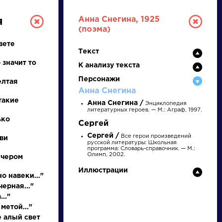
Анна Снегина, 1925
я
(поэма)
вете
Текст
 значит то
К анализу текста
Персонажи
елтая
Анна Снегина
такие
Анна Снегина /
Энциклопедия
литературных героев. — М.: Аграф, 1997.
РУССКАЯ
ько
Сергей
Сергей /
Все герои произведений
ви
ЛИТЕРАТУРА
русской литературы: Школьная
программа: Словарь-справочник. — М.:
Олимп, 2002.
ечером
ДЛЯ ПРЕЗЕНТАЦИЙ,
Иллюстрации
УРОКОВ И ЕГЭ
о навеки..."
ерная..."
А
Б
В
Г
Д
Е
Ж
З
И
К
Л
М
.."
метой..."
е алый свет