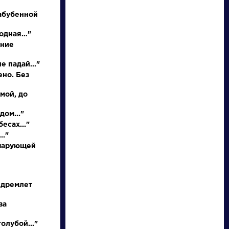
абубенной
родная…"
иние
е падай..."
ено. Без
 мой, до
писатели
дом..."
есах..."
.."
произведения
 чарующей
персонажи
 дремлет
словарь
ва
олубой..."