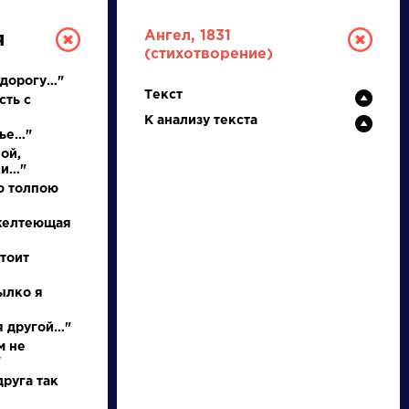
Ангел, 1831
я
(стихотворение)
 дорогу…"
Текст
сть с
К анализу текста
нье…"
ой,
ки…"
ю толпою
РУССКАЯ
 желтеющая
ЛИТЕРАТУРА
тоит
ДЛЯ ПРЕЗЕНТАЦИЙ,
пылко я
УРОКОВ И ЕГЭ
 я другой…"
м не
А
Б
В
Г
Д
Е
Ж
З
И
К
Л
М
"
руга так