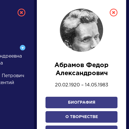
ндреевна
ла
Абрамов Федор
ТУРА
Александрович
 Петрович
кентий
20.02.1920 – 14.05.1983
И ЕГЭ
БИОГРАФИЯ
Ц
Ч
Ш
Щ
Э
Ю
Я
...
О ТВОРЧЕСТВЕ