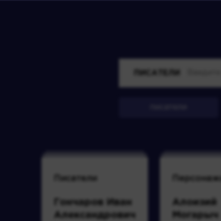
ПИСАТЕЛИ
писатели
Писатели
Персонаж
Гончаров Иван
Алоизий
Александрович
Могарыч