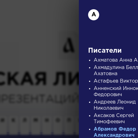
А
Писатели
Ахматова Анна А
Ахмадулина Бел
СКАЯ ЛИТЕРА
Ахатовна
Астафьев Виктор
Анненский Инно
Федорович
ПРЕЗЕНТАЦИЙ, УРОКОВ 
Андреев Леонид
Николаевич
Аксаков Сергей
И
К
Л
М
Н
О
П
Р
С
Т
У
Ф
Х
Тимофеевич
Абрамов Федор
Александрович