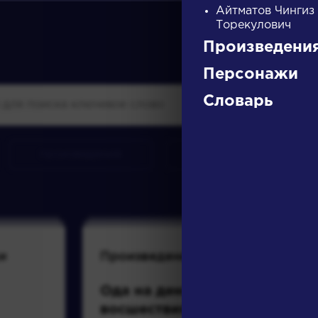
Айтматов Чингиз
Торекулович
Произведени
Персонажи
Словарь
произведения
персонажи
и
Произведения
Писате
Ода на день
Булга
восшествия на
Михаи