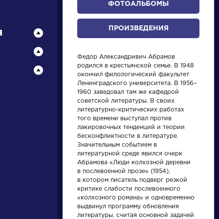
ФОТОАЛЬБОМЫ
ПРОИЗВЕДЕНИЯ
я
Федор Александривич Абрамов
родился в крестьянской семье. В 1948
НАЙТИ
окончил филологический факультет
Ленинградского университета. В 1956–
1960 заведовал там же кафедрой
советской литературы. В своих
словарь
литературно-критических работах
того времени выступал против
лакировочных тенденций и теории
бесконфликтности в литературе.
Значительным событием в
литературной среде явился очерк
Абрамова «Люди колхозной деревни
в послевоенной прозе» (1954),
ли
Писатели
в котором писатель подверг резкой
критике слабости послевоенного
«колхозного романа» и одновременно
ков
Бунин Иван
выдвинул программу обновления
л
Алексеевич
литературы, считая основной задачей