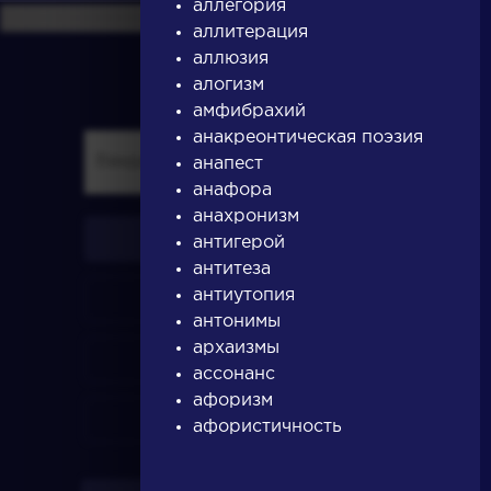
аллегория
аллитерация
аллюзия
алогизм
амфибрахий
анакреонтическая поэзия
анапест
анафора
анахронизм
писатели
антигерой
антитеза
антиутопия
произведения
антонимы
архаизмы
персонажи
ассонанс
афоризм
словарь
афористичность