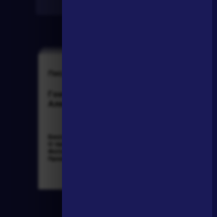
Найти
Писатели
Словарь
Гончаров Иван
деталь
Александрович
Биография »
Литература. 8
О творчестве »
класс: Учебная
Фотоальбомы »
хрестоматия для
Произведения »
школ и_классов с
углубленным и...