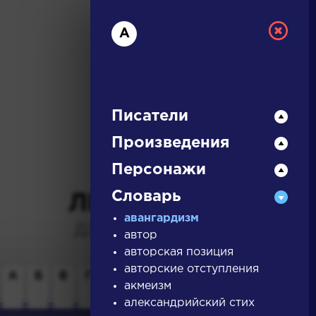
А
Писатели
Произведения
РУССКАЯ
Персонажи
Словарь
ЛИТЕРАТУРА
авангардизм
ДЛЯ ПРЕЗЕНТАЦИЙ,
автор
УРОКОВ И ЕГЭ
авторская позиция
авторские отступления
А
Б
В
Г
Д
Е
Ж
З
И
К
Л
М
акмеизм
александрийский стих