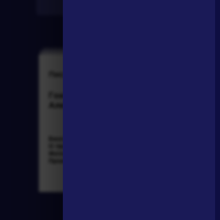
Найти
Писатели
Словарь
Гончаров Иван
деталь
Александрович
Биография »
Литература. 8
О творчестве »
класс: Учебная
Фотоальбомы »
хрестоматия для
Произведения »
школ и_классов с
углубленным и...