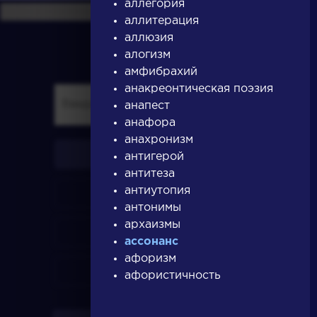
аллегория
аллитерация
аллюзия
алогизм
амфибрахий
анакреонтическая поэзия
анапест
анафора
анахронизм
писатели
антигерой
антитеза
антиутопия
произведения
антонимы
архаизмы
персонажи
ассонанс
афоризм
словарь
афористичность