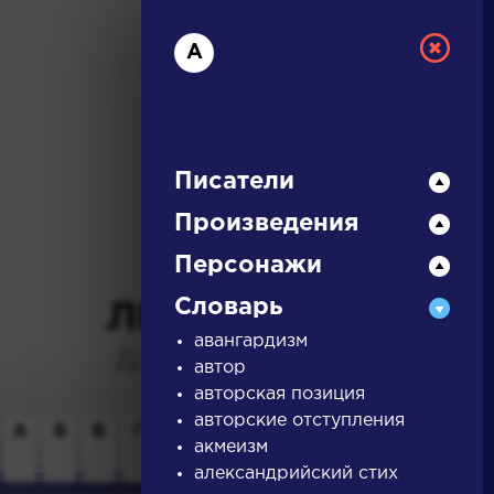
А
Писатели
Произведения
РУССКАЯ
Персонажи
Словарь
ЛИТЕРАТУРА
авангардизм
ДЛЯ ПРЕЗЕНТАЦИЙ,
автор
УРОКОВ И ЕГЭ
авторская позиция
авторские отступления
А
Б
В
Г
Д
Е
Ж
З
И
К
Л
М
акмеизм
александрийский стих