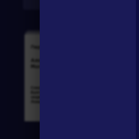
Найти
Персонажи
Произведения
Алоизий
Гусар
Могарыч
Соколов Б.В.
Пушкин Александр
Булгаковская
Сергеевич »
энциклопедия. М.:
Локид; Миф, 1996. »