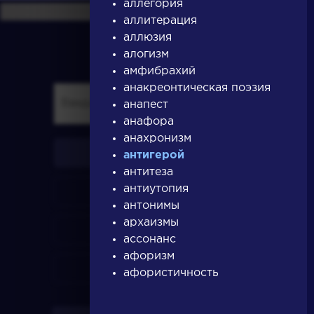
аллегория
аллитерация
аллюзия
алогизм
амфибрахий
анакреонтическая поэзия
анапест
анафора
анахронизм
писатели
антигерой
антитеза
антиутопия
произведения
антонимы
архаизмы
персонажи
ассонанс
афоризм
словарь
афористичность