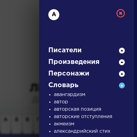
А
Писатели
Произведения
РУССКАЯ
Персонажи
Словарь
ЛИТЕРАТУРА
авангардизм
ДЛЯ ПРЕЗЕНТАЦИЙ,
автор
УРОКОВ И ЕГЭ
авторская позиция
авторские отступления
А
Б
В
Г
Д
Е
Ж
З
И
К
Л
М
акмеизм
александрийский стих