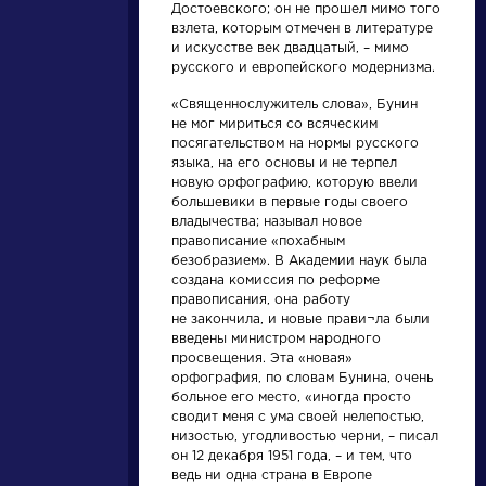
Найти
Достоевского; он не прошел мимо того
взлета, которым отмечен в литературе
и искусстве век двадцатый, – мимо
русского и европейского модернизма.
«Священнослужитель слова», Бунин
не мог мириться со всяческим
посягательством на нормы русского
Словарь
Произведения
языка, на его основы и не терпел
новую орфографию, которую ввели
большевики в первые годы своего
деталь
Гусар
владычества; называл новое
правописание «похабным
безобразием». В Академии наук была
создана комиссия по реформе
правописания, она работу
Литература. 8
Пушкин Александр
не закончила, и новые прави¬ла были
класс: Учебная
Сергеевич »
введены министром народного
хрестоматия для
школ и_классов с
просвещения. Эта «новая»
углубленным и...
орфография, по словам Бунина, очень
больное его место, «иногда просто
сводит меня с ума своей нелепостью,
низостью, угодливостью черни, – писал
он 12 декабря 1951 года, – и тем, что
ведь ни одна страна в Европе