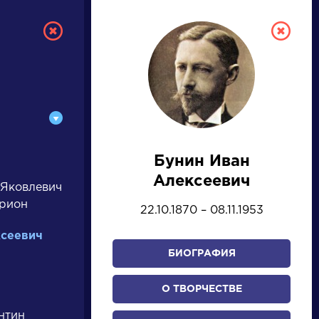
Бунин Иван
РУССКАЯ
Алексеевич
 Яковлевич
ЛИТЕРАТУРА
арион
22.10.1870 – 08.11.1953
ДЛЯ ПРЕЗЕНТАЦИЙ,
ксеевич
УРОКОВ И ЕГЭ
БИОГРАФИЯ
А
Б
В
Г
Д
Е
Ж
З
И
К
Л
М
О ТВОРЧЕСТВЕ
нтин