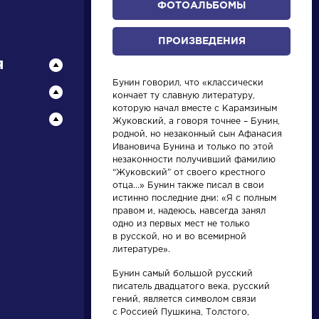
ФОТОАЛЬБОМЫ
ПРОИЗВЕДЕНИЯ
я
Бунин говорил, что «классически
кончает ту славную литературу,
которую начал вместе с Карамзиным
Жуковский, а говоря точнее – Бунин,
родной, но незаконный сын Афанасия
Ивановича Бунина и только по этой
писатели
незаконности получивший фамилию
“Жуковский” от своего крестного
отца...» Бунин также писал в свои
произведения
истинно последние дни: «Я с полным
правом и, надеюсь, навсегда занял
одно из первых мест не только
персонажи
в русской, но и во всемирной
литературе».
словарь
Бунин самый большой русский
писатель двадцатого века, русский
гений, является символом связи
с Россией Пушкина, Толстого,