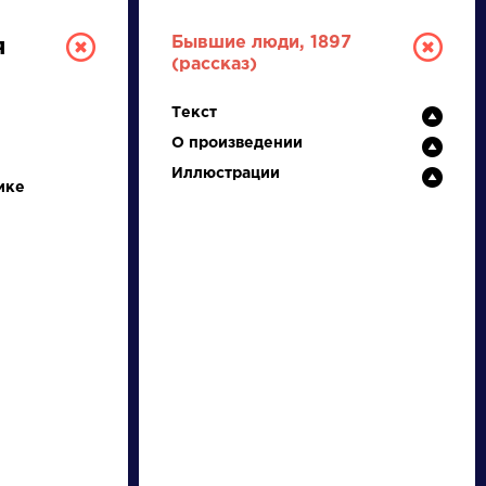
Бывшие люди, 1897
я
(рассказ)
Текст
О произведении
Иллюстрации
ике
ТУРА
И ЕГЭ
Ц
Ч
Ш
Щ
Э
Ю
Я
...