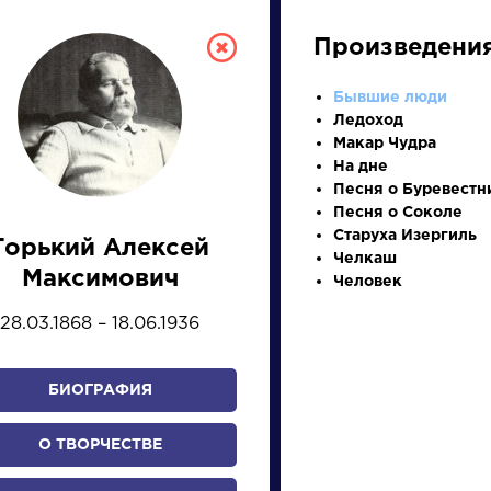
Произведени
Бывшие люди
Ледоход
Макар Чудра
На дне
Песня о Буревестн
Песня о Соколе
Старуха Изергиль
Горький Алексей
Челкаш
СКАЯ ЛИТЕРА
Максимович
Человек
28.03.1868 – 18.06.1936
ПРЕЗЕНТАЦИЙ, УРОКОВ 
БИОГРАФИЯ
И
К
Л
М
Н
О
П
Р
С
Т
У
Ф
Х
О ТВОРЧЕСТВЕ