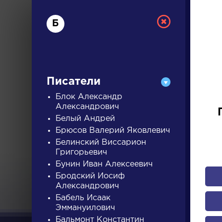
Б
Писатели
Блок Александр
Александрович
Белый Андрей
РУС
Брюсов Валерий Яковлевич
Белинский Виссарион
Григорьевич
ДЛЯ 
Бунин Иван Алексеевич
Бродский Иосиф
Александрович
А
Б
В
Г
Д
Е
Ж
З
Бабель Исаак
Эммануилович
Бальмонт Константин