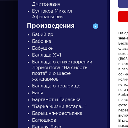
Дмитриевич
Булгаков Михаил
Афанасьевич
Произведения
Ни од
Бабий яр
знаме
Бабочка
ПИСАТЕЛИ
Бесп
Бабушке
слав
веко
Баллада XVI
(1898
Баллада о стихотворении
писатели
в ко
Лермонтова "На смерть
в пе
поэта" и о шефе
сочин
жандармов
коли
не то
Баллада о товарище
но и
Баня
библ
Баргамот и Гараська
шарже
Писатели
Словарь
фотог
"Барка жизни встала…"
пере
Барышня-крестьянка
вклю
Гончаров Иван
деталь
Батюшков
В ряд
Александрович
выхо
Бедная Лиза