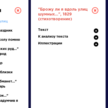
"Брожу ли я вдоль улиц
я
шумных...", 1829
(стихотворение)
улиц
Текст
раздник
К анализу текста
колу помню
Иллюстрации
ских руд…"
ород
РУССКАЯ
ар
ЛИТЕРАТУРА
 близки
ДЛЯ ПРЕЗЕНТАЦИЙ,
бманет..."
УРОКОВ И ЕГЭ
арь
А
Б
В
Г
Д
Е
Ж
З
И
К
Л
М
и..."
задумчив я