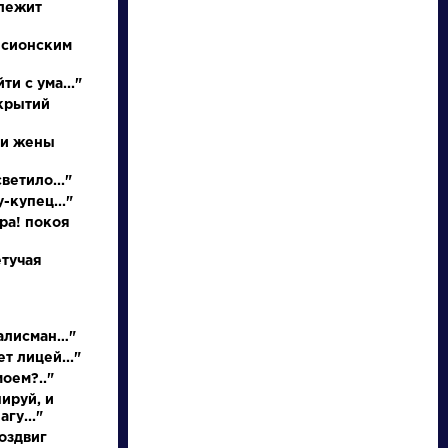
 лежит
 сионским
ти с ума..."
ткрытий
 и жены
ветило..."
-купец..."
писатели
ора! покоя
етучая
произведения
персонажи
талисман…"
т лицей..."
моем?.."
словарь
ируй, и
гу..."
оздвиг