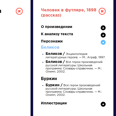
Человек в футляре, 1898
я
(рассказ)
О произведении
К анализу текста
Персонажи
Беликов
Беликов /
Энциклопедия
литературных героев. — М.: Аграф, 1997.
РУССКАЯ
Беликов /
Все герои произведений
русской литературы: Школьная
программа: Словарь-справочник. — М.:
Олимп, 2002.
ЛИТЕРАТУРА
Буркин
ДЛЯ ПРЕЗЕНТАЦИЙ,
Буркин /
Все герои произведений
русской литературы: Школьная
УРОКОВ И ЕГЭ
программа: Словарь-справочник. — М.:
и
Олимп, 2002.
А
Б
В
Г
Д
Е
Ж
З
И
К
Л
М
Иллюстрации