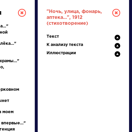
"Ночь, улица, фонарь,
я
аптека…", 1912
(стихотворение)
ла…"
ьной
Текст
лёка..."
К анализу текста
Иллюстрации
храмы..."
о,
РУССКАЯ
ЛИТЕРАТУРА
ерковном
ДЛЯ ПРЕЗЕНТАЦИЙ,
ынет
УРОКОВ И ЕГЭ
а моем
А
Б
В
Г
Д
Е
Ж
З
И
К
Л
М
 впервые..."
игенция