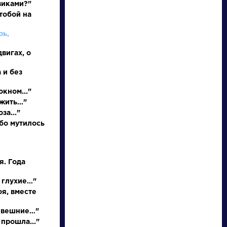
виками?"
тобой на
рь,
двигах, о
 и без
окном..."
жить..."
писатели
за..."
бо мутилось
произведения
я. Года
персонажи
 глухие…"
оя, вместе
словарь
и вешние…"
 прошла..."