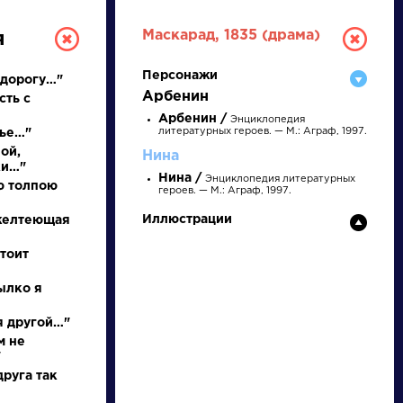
Маскарад, 1835 (драма)
я
Персонажи
 дорогу…"
Арбенин
сть с
Арбенин /
Энциклопедия
литературных героев. — М.: Аграф, 1997.
нье…"
ой,
Нина
ки…"
Нина /
Энциклопедия литературных
ю толпою
героев. — М.: Аграф, 1997.
РУССКАЯ
Иллюстрации
 желтеющая
ЛИТЕРАТУРА
тоит
ДЛЯ ПРЕЗЕНТАЦИЙ,
пылко я
УРОКОВ И ЕГЭ
 я другой…"
м не
А
Б
В
Г
Д
Е
Ж
З
И
К
Л
М
"
руга так