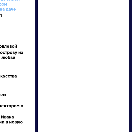
ром
на даче
т
овлевой
острову из
и любви
писатели
скусства
произведения
щем
персонажи
пектором о
словарь
 Ивана
ии в новую