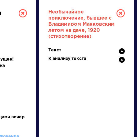
Необычайное
я
приключение, бывшее с
Владимиром Маяковским
летом на даче, 1920
(стихотворение)
Текст
К анализу текста
дущее!
жа
РУССКАЯ
ЛИТЕРАТУРА
ДЛЯ ПРЕЗЕНТАЦИЙ,
УРОКОВ И ЕГЭ
цами вечер
А
Б
В
Г
Д
Е
Ж
З
И
К
Л
М
лючение,