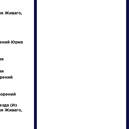
ия Живаго,
рений Юрия
ия
писатели
ии
орений
произведения
персонажи
ворений
езда (Из
словарь
ия Живаго,