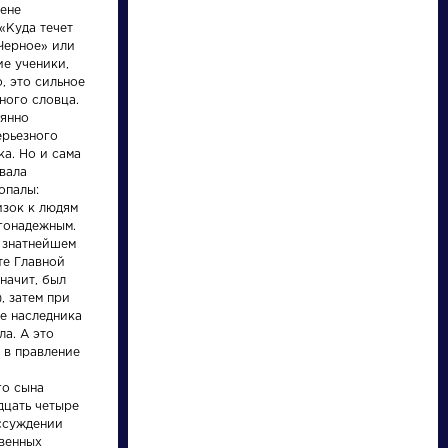
Найти
мене
«Куда течет
 Черное» или
ие ученики,
о, это сильное
ного словца.
янно
ерьезного
Произведения
Произведения
а. Но и сама
вала
опалы:
На птичку
Вечернее
изок к людям
размышление
агонадежным.
о Божием
, знатнейшем
величестве
те Главной
при случае
начит, был
Державин Гаврила
Ломоносов Михаил
великого
, затем при
Романович »
Васильевич »
северного
ле наследника
сияния
а. А это
 в правление
о сына
дцать четыре
ассуждении
венных