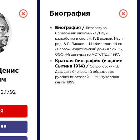
Биография
Биография /
Литература:
Справочник школьника /Науч.
разработка и сост. Н. Г. Быковой; Науч.
ред. В.Я. Линков.— М.: Филолог, об-во
«Слово», Издательский дом «Ключ-С»,
ООО «Издательство АСТ-ЛТД», 1997.
Краткая биография (издание
Сытина 1914) /
Острогорский В.
Денис
Двадцать биографий образцовых
РУССКАЯ
русских писателей. — М.: Вузовская
ич
книга. 1999.
ЛИТЕРАТУРА
12.1792
ДЛЯ ПРЕЗЕНТАЦИЙ,
УРОКОВ И ЕГЭ
Я
А
Б
В
Г
Д
Е
Ж
З
И
К
Л
М
ТВЕ