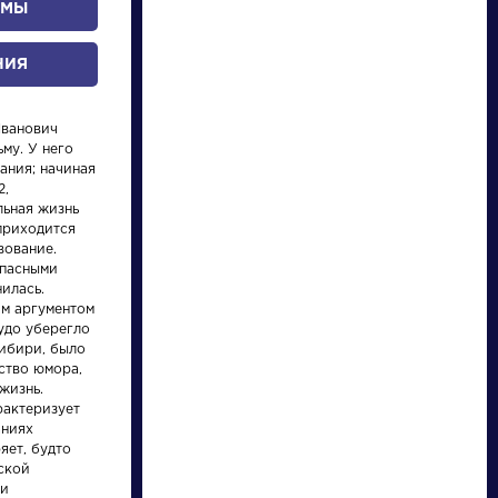
ОМЫ
НИЯ
Иванович
му. У него
ания; начиная
2,
льная жизнь
приходится
писатели
вование.
опасными
илась.
произведения
им аргументом
чудо уберегло
Сибири, было
персонажи
ство юмора,
жизнь.
рактеризует
словарь
аниях
яет, будто
ской
ии