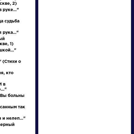
Найти
скве, 2)
в руке…"
да судьба
я рука…"
ый
ве, 1)
Писатели
Произведения
ушкой…"
Гончаров Иван
На птичку
 (Стихи о
Александрович
я, кто
И в
Биография »
Державин Гаврила
е…"
О творчестве »
Романович »
Фотоальбомы »
о Вы больны
Произведения »
исанным так
н и нелеп…"
верный