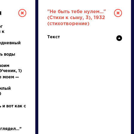
"Не быть тебе нулем…"
я
(Стихи к сыну, 3), 1932
(стихотворение)
ог
 к
Текст
едневный
ть воды
воим
РУССКАЯ
Ученик, 1)
е моем —
ЛИТЕРАТУРА
милый
)
ДЛЯ ПРЕЗЕНТАЦИЙ,
УРОКОВ И ЕГЭ
 и вот как с
А
Б
В
Г
Д
Е
Ж
З
И
К
Л
М
 глядел…"