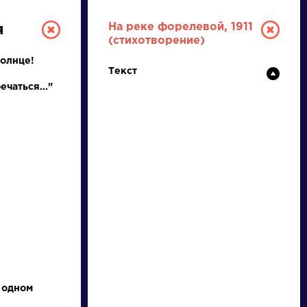
На реке форелевой, 1911
я
(стихотворение)
Солнце!
Текст
ечаться..."
ТУРА
И ЕГЭ
Ц
Ч
Ш
Щ
Э
Ю
Я
...
 одном