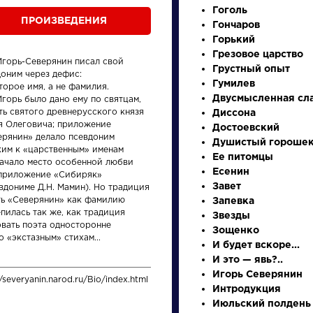
Гоголь
ПРОИЗВЕДЕНИЯ
Гончаров
Горький
Грезовое царство
Игорь-Северянин писал свой
Грустный опыт
доним через дефис:
Гумилев
торое имя, а не фамилия.
Двусмысленная сл
горь было дано ему по святцам,
ть святого древнерусского князя
Диссона
я Олеговича; приложение
Достоевский
ерянин» делало псевдоним
Душистый гороше
ким к «царственным» именам
произведения
персонажи
Ее питомцы
начало место особенной любви
Есенин
 приложение «Сибиряк»
Завет
вдониме Д.Н. Мамин). Но традиция
ть «Северянин» как фамилию
Запевка
пилась так же, как традиция
Звезды
овать поэта односторонне
Зощенко
о «экстазным» стихам...
И будет вскоре...
Словарь
Произ
И это — явь?..
Игорь Северянин
//severyanin.narod.ru/Bio/index.html
аллегория
На пт
Интродукция
Июльский полдень