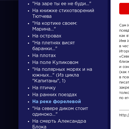
"На заре ты ее не буди..."
На книжке стихотворений
Тютчева
"На кортике своем:
Сам 
Марина..."
псев
На островах
как в
Имя И
ПИСАТЕЛИ
"На плетнях висят
в чес
баранки..."
Игор
На плотах
«Сев
близ
На поле Куликовом
писатели
и оз
"На полярных морях и на
(как
южных..." (Из цикла
в псе
"Капитаны", 1)
писа
На птичку
закре
толк
На ранних поездах
по ег
На реке форелевой
Писатели
Словарь
"На севере диком стоит
одиноко…"
http:
Гончаров Иван
деталь
На смерть Александра
Александрович
Блока