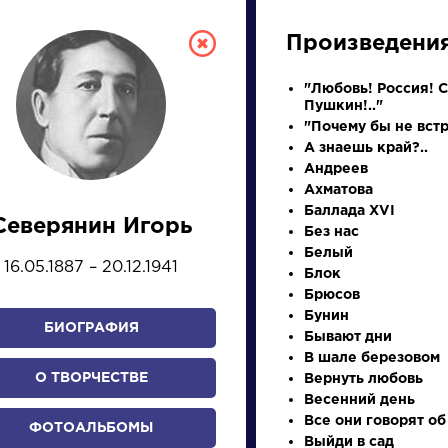
Произведени
"Любовь! Россия! 
Пушкин!.."
"Почему бы не встр
А знаешь край?..
Андреев
Ахматова
Баллада XVI
Северянин Игорь
Без нас
СКАЯ ЛИТЕРА
Белый
16.05.1887 – 20.12.1941
Блок
Брюсов
ПРЕЗЕНТАЦИЙ, УРОКОВ 
Бунин
БИОГРАФИЯ
Бывают дни
В шале березовом
О ТВОРЧЕСТВЕ
Вернуть любовь
И
К
Л
М
Н
О
П
Р
С
Т
У
Ф
Х
Весенний день
Все они говорят об
ФОТОАЛЬБОМЫ
Выйди в сад