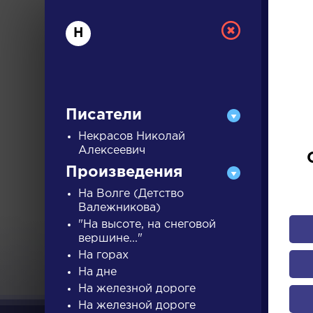
Н
Писатели
Некрасов Николай
Алексеевич
РУС
Произведения
На Волге (Детство
Валежникова)
ДЛЯ 
"На высоте, на снеговой
вершине..."
На горах
На дне
А
Б
В
Г
Д
Е
Ж
З
На железной дороге
На железной дороге