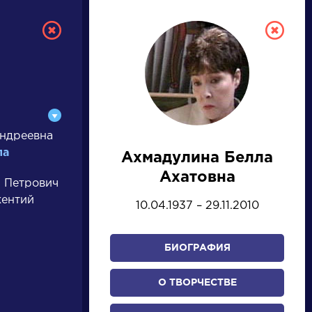
ндреевна
ла
Ахмадулина Белла
РУССКАЯ
Ахатовна
 Петрович
ЛИТЕРАТУРА
кентий
10.04.1937 – 29.11.2010
ДЛЯ ПРЕЗЕНТАЦИЙ,
УРОКОВ И ЕГЭ
БИОГРАФИЯ
А
Б
В
Г
Д
Е
Ж
З
И
К
Л
М
О ТВОРЧЕСТВЕ