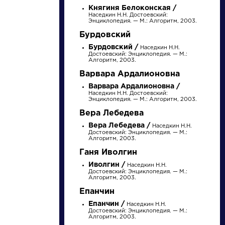
Княгиня Белоконская /
Наседкин Н.Н. Достоевский:
Энциклопедия. — М.: Алгоритм, 2003.
Бурдовский
Бурдовский /
Наседкин Н.Н.
Достоевский: Энциклопедия. — М.:
Алгоритм, 2003.
Варвара Ардалионовна
Варвара Ардалионовна /
Наседкин Н.Н. Достоевский:
Энциклопедия. — М.: Алгоритм, 2003.
писатели
Вера Лебедева
Вера Лебедева /
Наседкин Н.Н.
Достоевский: Энциклопедия. — М.:
произведения
Алгоритм, 2003.
Ганя Иволгин
персонажи
Иволгин /
Наседкин Н.Н.
Достоевский: Энциклопедия. — М.:
Алгоритм, 2003.
Епанчин
словарь
Епанчин /
Наседкин Н.Н.
Достоевский: Энциклопедия. — М.:
Алгоритм, 2003.