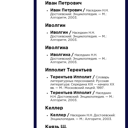
Найти
Иван Петрович
Иван Петрович /
Наседкин Н.Н.
Достоевский: Энциклопедия. — М.:
Алгоритм, 2003.
Иволгин
Иволгин /
Наседкин Н.Н.
Достоевский: Энциклопедия. — М.:
Алгоритм, 2003.
Произведения
Произведения
Иволгина
Иволгина /
На птичку
Наседкин Н.Н.
Гусар
Достоевский: Энциклопедия. — М.:
Алгоритм, 2003.
Ипполит Терентьев
Терентьев Ипполит /
Словарь
Державин Гаврила
Пушкин Александр
литературных персонажей: Русская
литература: Середина XIX — начало XX
Романович »
Сергеевич »
вв. — М.: Московский лицей, 1997.
Терентьев Ипполит /
Наседкин
Н.Н. Достоевский: Энциклопедия. — М.:
Алгоритм, 2003.
Келлер
Келлер /
Наседкин Н.Н. Достоевский:
Энциклопедия. — М.: Алгоритм, 2003.
Князь Щ.