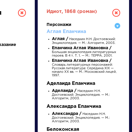
Идиот, 1868 (роман)
я
Персонажи
Аглая Епанчина
Аглая /
Наседкин Н.Н. Достоевский:
Энциклопедия. — М.: Алгоритм, 2003.
казание
Епанчина Аглая Ивановна /
Большая энциклопедия литературных
героев. В 4 т. Т. 1. — М.: ТЕРРА, 2001.
Епанчина Аглая Ивановна /
Словарь литературных персонажей:
РУССКАЯ
Русская литература: Середина XIX —
начало XX вв. — М.: Московский лицей,
1997.
ЛИТЕРАТУРА
Аделаида Епанчина
Аделаида /
Наседкин Н.Н.
ДЛЯ ПРЕЗЕНТАЦИЙ,
Достоевский: Энциклопедия. — М.:
Алгоритм, 2003.
УРОКОВ И ЕГЭ
Александра Епанчина
Александра /
Наседкин Н.Н.
А
Б
В
Г
Д
Е
Ж
З
И
К
Л
М
Достоевский: Энциклопедия. — М.:
Алгоритм, 2003.
Белоконская