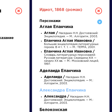
Идиот, 1868 (роман)
я
Персонажи
Аглая Епанчина
Аглая /
Наседкин Н.Н. Достоевский:
Энциклопедия. — М.: Алгоритм, 2003.
казание
Епанчина Аглая Ивановна /
Большая энциклопедия литературных
героев. В 4 т. Т. 1. — М.: ТЕРРА, 2001.
Епанчина Аглая Ивановна /
Словарь литературных персонажей:
РУССКАЯ
Русская литература: Середина XIX —
начало XX вв. — М.: Московский лицей,
1997.
ЛИТЕРАТУРА
Аделаида Епанчина
Аделаида /
Наседкин Н.Н.
ДЛЯ ПРЕЗЕНТАЦИЙ,
Достоевский: Энциклопедия. — М.:
Алгоритм, 2003.
УРОКОВ И ЕГЭ
Александра Епанчина
Александра /
Наседкин Н.Н.
А
Б
В
Г
Д
Е
Ж
З
И
К
Л
М
Достоевский: Энциклопедия. — М.:
Алгоритм, 2003.
Белоконская