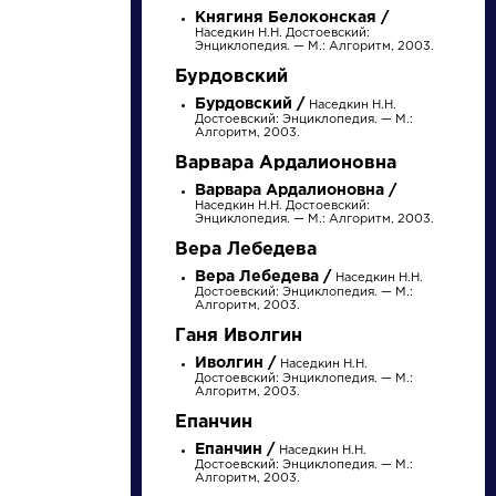
Княгиня Белоконская /
Наседкин Н.Н. Достоевский:
Энциклопедия. — М.: Алгоритм, 2003.
Бурдовский
Бурдовский /
Наседкин Н.Н.
Достоевский: Энциклопедия. — М.:
Алгоритм, 2003.
Варвара Ардалионовна
Варвара Ардалионовна /
Наседкин Н.Н. Достоевский:
Энциклопедия. — М.: Алгоритм, 2003.
писатели
Вера Лебедева
Вера Лебедева /
Наседкин Н.Н.
Достоевский: Энциклопедия. — М.:
произведения
Алгоритм, 2003.
Ганя Иволгин
персонажи
Иволгин /
Наседкин Н.Н.
Достоевский: Энциклопедия. — М.:
Алгоритм, 2003.
Епанчин
словарь
Епанчин /
Наседкин Н.Н.
Достоевский: Энциклопедия. — М.:
Алгоритм, 2003.