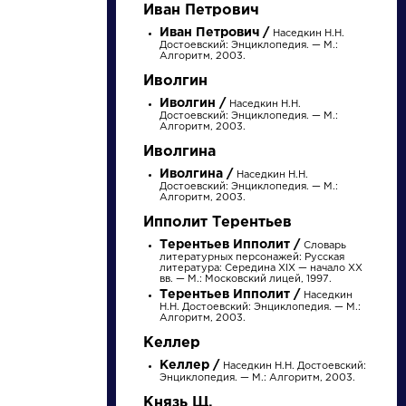
Найти
Иван Петрович
Иван Петрович /
Наседкин Н.Н.
Достоевский: Энциклопедия. — М.:
Алгоритм, 2003.
Иволгин
Иволгин /
Наседкин Н.Н.
Достоевский: Энциклопедия. — М.:
Алгоритм, 2003.
Словарь
Произведения
Иволгина
Иволгина /
аллегория
Наседкин Н.Н.
Ода на день
Достоевский: Энциклопедия. — М.:
восшествия на
Алгоритм, 2003.
Всероссийский
Ипполит Терентьев
престол Ее
Терентьев Ипполит /
Словарь
Величества
Розенталь Д.Э.
Ломоносов Михаил
литературных персонажей: Русская
государыни
литература: Середина XIX — начало XX
Практическая
Васильевич »
вв. — М.: Московский лицей, 1997.
стилистика
императрицы
Терентьев Ипполит /
Наседкин
русского языка. М.:
Елисаветы
Н.Н. Достоевский: Энциклопедия. — М.:
Высшая школа...
Алгоритм, 2003.
Петровны,
1747 года
Келлер
Келлер /
Наседкин Н.Н. Достоевский:
Энциклопедия. — М.: Алгоритм, 2003.
Князь Щ.