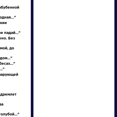
абубенной
родная…"
иние
е падай..."
ено. Без
 мой, до
писатели
дом..."
есах..."
.."
произведения
 чарующей
персонажи
 дремлет
словарь
ва
олубой..."