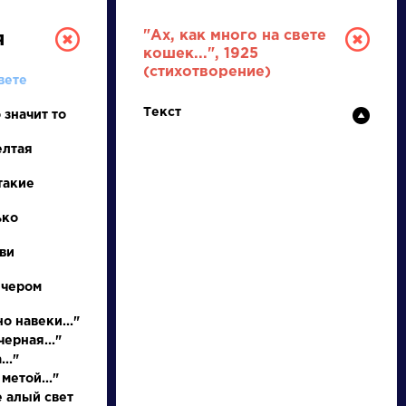
"Ах, как много на свете
я
кошек...", 1925
(стихотворение)
вете
Текст
 значит то
елтая
такие
РУССКАЯ
ько
ви
ЛИТЕРАТУРА
ечером
ДЛЯ ПРЕЗЕНТАЦИЙ,
УРОКОВ И ЕГЭ
о навеки..."
ерная..."
А
Б
В
Г
Д
Е
Ж
З
И
К
Л
М
.."
метой..."
е алый свет