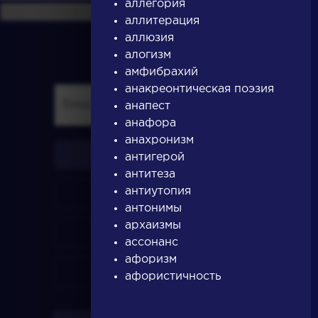
аллегория
аллитерация
аллюзия
алогизм
амфибрахий
анакреонтическая поэзия
анапест
анафора
анахронизм
писатели
антигерой
антитеза
антиутопия
произведения
антонимы
архаизмы
персонажи
ассонанс
афоризм
словарь
афористичность