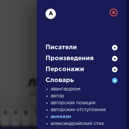
А
Писатели
Произведения
РУССКАЯ
Персонажи
Словарь
ЛИТЕРАТУРА
авангардизм
ДЛЯ ПРЕЗЕНТАЦИЙ,
автор
УРОКОВ И ЕГЭ
авторская позиция
авторские отступления
А
Б
В
Г
Д
Е
Ж
З
И
К
Л
М
акмеизм
александрийский стих