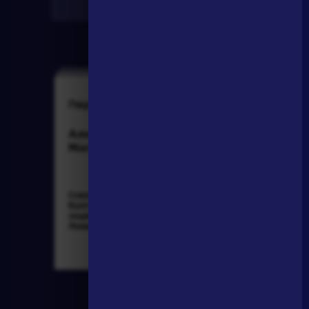
Найти
Персонажи
Произведения
Алоизий
На птичку
Могарыч
Соколов Б.В.
Державин Гаврила
Булгаковская
Романович »
энциклопедия. М.:
Локид; Миф, 1996. »