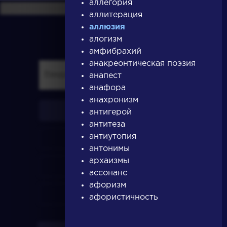
аллегория
аллитерация
аллюзия
алогизм
амфибрахий
анакреонтическая поэзия
анапест
анафора
анахронизм
писатели
антигерой
антитеза
антиутопия
произведения
антонимы
архаизмы
персонажи
ассонанс
афоризм
словарь
афористичность