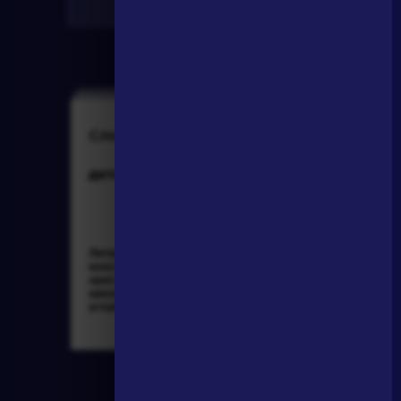
Найти
Словарь
Персонажи
деталь
Алоизий
Могарыч
Литература. 8
Соколов Б.В.
класс: Учебная
Булгаковская
хрестоматия для
энциклопедия. М.:
школ и_классов с
Локид; Миф, 1996. »
углубленным и...