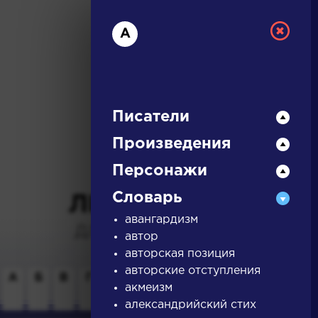
А
Писатели
Произведения
РУССКАЯ
Персонажи
Словарь
ЛИТЕРАТУРА
авангардизм
ДЛЯ ПРЕЗЕНТАЦИЙ,
автор
УРОКОВ И ЕГЭ
авторская позиция
авторские отступления
А
Б
В
Г
Д
Е
Ж
З
И
К
Л
М
акмеизм
александрийский стих