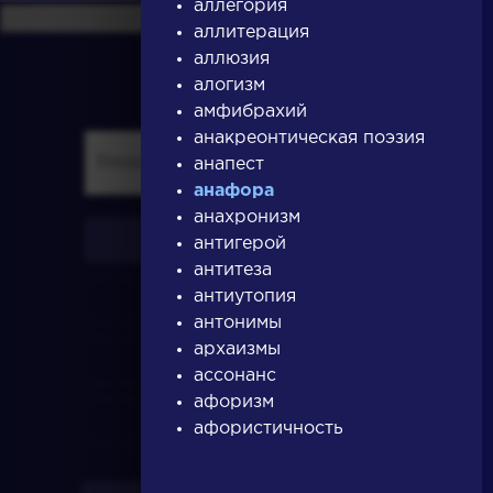
аллегория
аллитерация
аллюзия
алогизм
амфибрахий
анакреонтическая поэзия
анапест
анафора
анахронизм
писатели
антигерой
антитеза
антиутопия
произведения
антонимы
архаизмы
персонажи
ассонанс
афоризм
словарь
афористичность