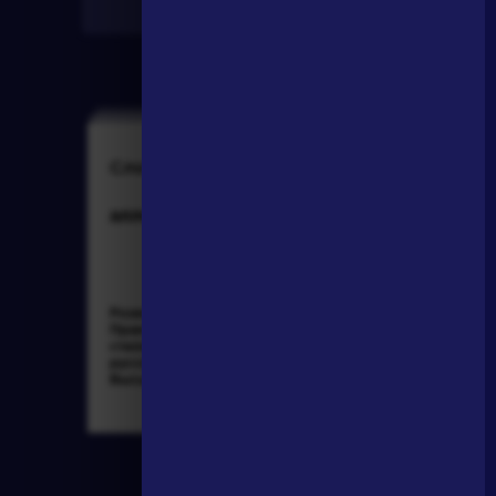
Найти
Словарь
Произведения
аллегория
На птичку
Розенталь Д.Э.
Державин Гаврила
Практическая
Романович »
стилистика
русского языка. М.:
Высшая школа...