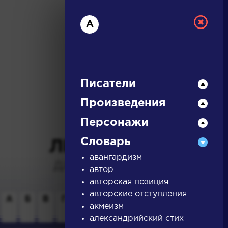
А
Писатели
Произведения
РУССКАЯ
Персонажи
Словарь
ЛИТЕРАТУРА
авангардизм
ДЛЯ ПРЕЗЕНТАЦИЙ,
автор
УРОКОВ И ЕГЭ
авторская позиция
авторские отступления
А
Б
В
Г
Д
Е
Ж
З
И
К
Л
М
акмеизм
александрийский стих