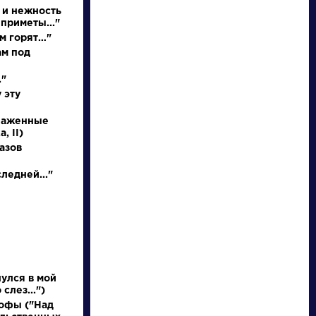
Найти
 и нежность
приметы..."
м горят…"
ам под
."
 эту
Персонажи
Произведения
блаженные
, II)
Алоизий
На птичку
азов
Могарыч
ледней..."
Соколов Б.В.
Державин Гаврила
Булгаковская
Романович »
энциклопедия. М.:
Локид; Миф, 1996. »
улся в мой
слез...")
офы ("Над