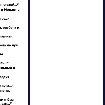
и глухой…"
 и Моцарт в
 груди
, разбега и
зрачная
бою не чуя
писатели
не
ь..."
произведения
ельный и
персонажи
оздух
певуча…"
словарь
 меня,
ым я был
зан..."