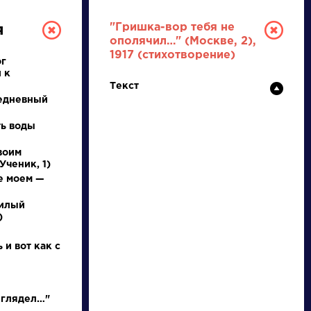
"Гришка-вор тебя не
я
ополячил…" (Москве, 2),
1917 (стихотворение)
ог
 к
Текст
едневный
ть воды
воим
РУССКАЯ
Ученик, 1)
е моем —
ЛИТЕРАТУРА
милый
)
ДЛЯ ПРЕЗЕНТАЦИЙ,
УРОКОВ И ЕГЭ
 и вот как с
А
Б
В
Г
Д
Е
Ж
З
И
К
Л
М
 глядел…"