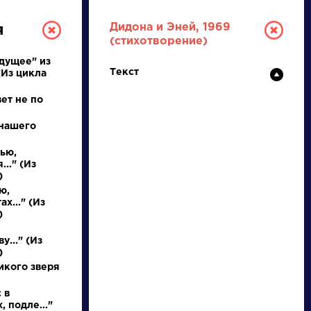
Дидона и Эней, 1969
я
(стихотворение)
ядущее" из
Текст
(Из цикла
ет не по
 нашего
ью,
РУССКАЯ
.." (Из
)
ю,
ЛИТЕРАТУРА
х..." (Из
)
ДЛЯ ПРЕЗЕНТАЦИЙ,
у..." (Из
УРОКОВ И ЕГЭ
)
икого зверя
А
Б
В
Г
Д
Е
Ж
З
И
К
Л
М
 в
, подле..."