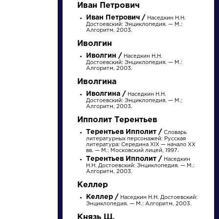
Найти
Иван Петрович
Иван Петрович /
Наседкин Н.Н.
Достоевский: Энциклопедия. — М.:
Алгоритм, 2003.
Иволгин
Иволгин /
Наседкин Н.Н.
Достоевский: Энциклопедия. — М.:
Алгоритм, 2003.
Персонажи
Словарь
Иволгина
Иволгина /
Алоизий
Наседкин Н.Н.
аллегория
Достоевский: Энциклопедия. — М.:
Могарыч
Алгоритм, 2003.
Ипполит Терентьев
Терентьев Ипполит /
Словарь
Соколов Б.В.
Розенталь Д.Э.
литературных персонажей: Русская
литература: Середина XIX — начало XX
Булгаковская
Практическая
вв. — М.: Московский лицей, 1997.
энциклопедия. М.:
стилистика
Терентьев Ипполит /
Наседкин
Локид; Миф, 1996. »
русского языка. М.:
Н.Н. Достоевский: Энциклопедия. — М.:
Высшая школа...
Алгоритм, 2003.
Келлер
Келлер /
Наседкин Н.Н. Достоевский:
Энциклопедия. — М.: Алгоритм, 2003.
Князь Щ.