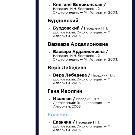
Княгиня Белоконская /
Наседкин Н.Н. Достоевский:
Энциклопедия. — М.: Алгоритм, 2003.
Бурдовский
Бурдовский /
Наседкин Н.Н.
Достоевский: Энциклопедия. — М.:
Алгоритм, 2003.
Варвара Ардалионовна
Варвара Ардалионовна /
Наседкин Н.Н. Достоевский:
Энциклопедия. — М.: Алгоритм, 2003.
писатели
Вера Лебедева
Вера Лебедева /
Наседкин Н.Н.
Достоевский: Энциклопедия. — М.:
произведения
Алгоритм, 2003.
Ганя Иволгин
персонажи
Иволгин /
Наседкин Н.Н.
Достоевский: Энциклопедия. — М.:
Алгоритм, 2003.
Епанчин
словарь
Епанчин /
Наседкин Н.Н.
Достоевский: Энциклопедия. — М.:
Алгоритм, 2003.