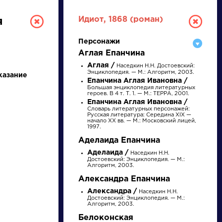
Идиот, 1868 (роман)
я
Персонажи
Аглая Епанчина
Аглая /
Наседкин Н.Н. Достоевский:
Энциклопедия. — М.: Алгоритм, 2003.
казание
Епанчина Аглая Ивановна /
Большая энциклопедия литературных
героев. В 4 т. Т. 1. — М.: ТЕРРА, 2001.
Епанчина Аглая Ивановна /
Словарь литературных персонажей:
РУССКАЯ
Русская литература: Середина XIX —
начало XX вв. — М.: Московский лицей,
1997.
ЛИТЕРАТУРА
Аделаида Епанчина
Аделаида /
Наседкин Н.Н.
ДЛЯ ПРЕЗЕНТАЦИЙ,
Достоевский: Энциклопедия. — М.:
Алгоритм, 2003.
УРОКОВ И ЕГЭ
Александра Епанчина
Александра /
Наседкин Н.Н.
А
Б
В
Г
Д
Е
Ж
З
И
К
Л
М
Достоевский: Энциклопедия. — М.:
Алгоритм, 2003.
Белоконская