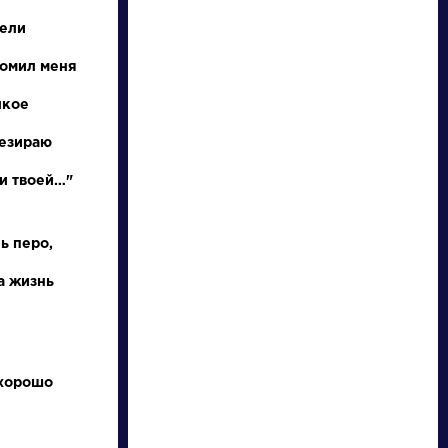
тели
ломил меня
лкое
резираю
и твоей…"
писатели
ь перо,
произведения
а жизнь
персонажи
словарь
 хорошо