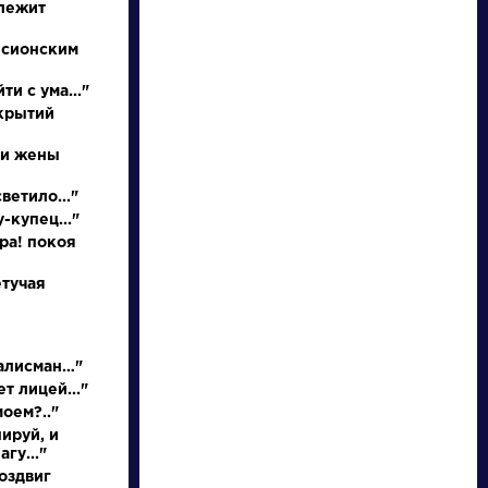
 лежит
 сионским
ти с ума..."
ткрытий
 и жены
ветило..."
-купец..."
писатели
ора! покоя
етучая
произведения
персонажи
талисман…"
т лицей..."
моем?.."
словарь
ируй, и
гу..."
оздвиг