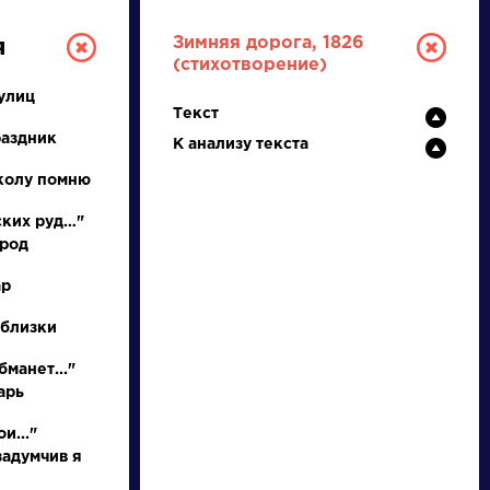
Зимняя дорога, 1826
я
(стихотворение)
улиц
Текст
раздник
К анализу текста
колу помню
ских руд…"
ород
РУССКАЯ
ар
ЛИТЕРАТУРА
 близки
ДЛЯ ПРЕЗЕНТАЦИЙ,
бманет..."
УРОКОВ И ЕГЭ
арь
А
Б
В
Г
Д
Е
Ж
З
И
К
Л
М
и..."
задумчив я