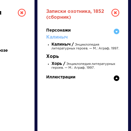
Записки охотника, 1852
я
(сборник)
Персонажи
Калиныч
Калиныч /
Энциклопедия
литературных героев. — М.: Аграф, 1997.
розе
Хорь
Хорь /
Энциклопедия литературных
РУССКАЯ
героев. — М.: Аграф, 1997.
Иллюстрации
ЛИТЕРАТУРА
ДЛЯ ПРЕЗЕНТАЦИЙ,
УРОКОВ И ЕГЭ
А
Б
В
Г
Д
Е
Ж
З
И
К
Л
М