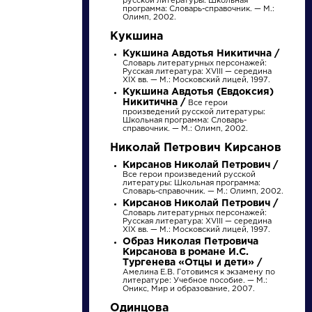
русской литературы: Школьная
Найти
программа: Словарь-справочник. — М.:
Олимп, 2002.
Кукшина
Кукшина Авдотья Никитична /
Словарь литературных персонажей:
Русская литература: XVIII — середина
XIX вв. — М.: Московский лицей, 1997.
Кукшина Авдотья (Евдоксия)
Никитична /
Словарь
Произведения
Все герои
произведений русской литературы:
Школьная программа: Словарь-
справочник. — М.: Олимп, 2002.
деталь
Вечернее
Николай Петрович Кирсанов
размышление
о Божием
Кирсанов Николай Петрович /
Все герои произведений русской
величестве
литературы: Школьная программа:
при случае
Словарь-справочник. — М.: Олимп, 2002.
Литература. 8
Ломоносов Михаил
Кирсанов Николай Петрович /
великого
класс: Учебная
Васильевич »
Словарь литературных персонажей:
хрестоматия для
северного
Русская литература: XVIII — середина
школ и_классов с
XIX вв. — М.: Московский лицей, 1997.
сияния
углубленным и...
Образ Николая Петровича
Кирсанова в романе И.С.
Тургенева «Отцы и дети» /
Амелина Е.В. Готовимся к экзамену по
литературе: Учебное пособие. — М.:
Оникс, Мир и образование, 2007.
Одинцова