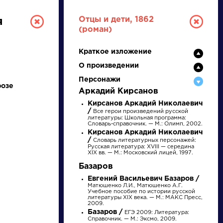
Отцы и дети, 1862
я
(роман)
Краткое изложение
О произведении
Персонажи
розе
Аркадий Кирсанов
Кирсанов Аркадий Николаевич
/
Все герои произведений русской
РУССКАЯ
литературы: Школьная программа:
Словарь-справочник. — М.: Олимп, 2002.
Кирсанов Аркадий Николаевич
ЛИТЕРАТУРА
/
Словарь литературных персонажей:
Русская литература: XVIII — середина
XIX вв. — М.: Московский лицей, 1997.
ДЛЯ ПРЕЗЕНТАЦИЙ,
Базаров
УРОКОВ И ЕГЭ
Евгений Васильевич Базаров /
Матюшенко Л.И., Матюшенко А.Г.
Учебное пособие по истории русской
А
Б
В
Г
Д
Е
Ж
З
И
К
Л
М
литературы XIX века. — М.: МАКС Пресс,
2009.
Базаров /
ЕГЭ 2009: Литература:
Справочник. — М.: Эксмо, 2009.