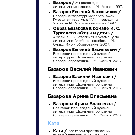
Базаров /
Энциклопедия
литературных героев. — М.: Аграф, 1997.
Базаров Евгений Васильевич /
Словарь литературных персонажей:
Русская литература: XVIII — середина
XIX вв. — М.: Московский лицей, 1997.
Образ Базарова в романе И. С.
Тургенева «Отцы и дети» /
Амелина Е.В. Готовимся к экзамену по
литературе: Учебное пособие. — М.:
Оникс, Мир и образование, 2007.
Базаров Евгений Васильевич /
Все герои произведений русской
литературы: Школьная программа:
Словарь-справочник. — М.: Олимп, 2002.
писатели
Базаров Василий Иванович
Базаров Василий Иванович /
Все герои произведений русской
произведения
литературы: Школьная программа:
Словарь-справочник. — М.: Олимп, 2002.
Базарова Арина Власьевна
персонажи
Базарова Арина Власьевна /
Все герои произведений русской
литературы: Школьная программа:
словарь
Словарь-справочник. — М.: Олимп, 2002.
Катя
Катя /
Все герои произведений