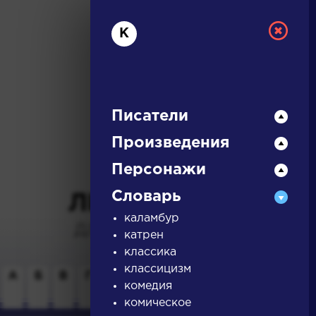
К
Писатели
Произведения
РУССКАЯ
Персонажи
Словарь
ЛИТЕРАТУРА
каламбур
ДЛЯ ПРЕЗЕНТАЦИЙ,
катрен
УРОКОВ И ЕГЭ
классика
классицизм
А
Б
В
Г
Д
Е
Ж
З
И
К
Л
М
комедия
комическое