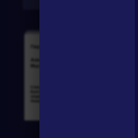
Найти
Персонажи
Словарь
Алоизий
аллегория
Могарыч
Соколов Б.В.
Розенталь Д.Э.
Булгаковская
Практическая
энциклопедия. М.:
стилистика
Локид; Миф, 1996. »
русского языка. М.:
Высшая школа...