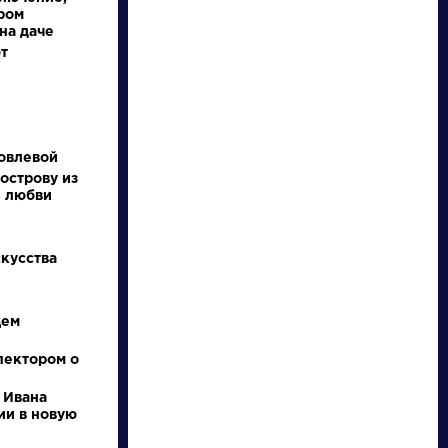
ром
на даче
т
овлевой
острову из
и любви
писатели
скусства
произведения
щем
персонажи
пектором о
словарь
 Ивана
ии в новую