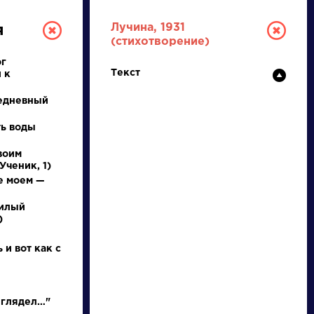
Лучина, 1931
я
(стихотворение)
ог
Текст
 к
едневный
ть воды
воим
РУССКАЯ
Ученик, 1)
е моем —
ЛИТЕРАТУРА
милый
)
ДЛЯ ПРЕЗЕНТАЦИЙ,
УРОКОВ И ЕГЭ
 и вот как с
А
Б
В
Г
Д
Е
Ж
З
И
К
Л
М
 глядел…"