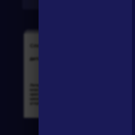
Найти
Словарь
Персонажи
деталь
Алоизий
Могарыч
Литература. 8
Соколов Б.В.
класс: Учебная
Булгаковская
хрестоматия для
энциклопедия. М.:
школ и_классов с
Локид; Миф, 1996. »
углубленным и...