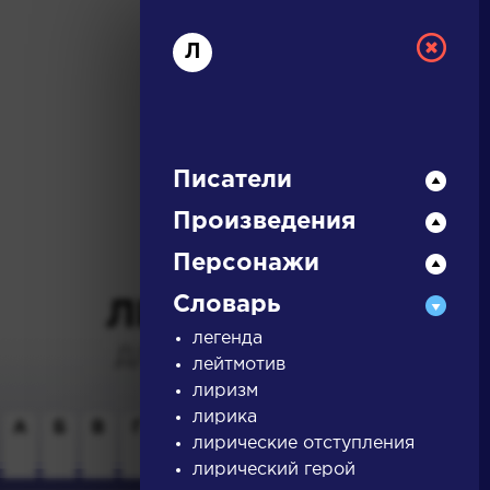
Л
Писатели
Произведения
РУССКАЯ
Персонажи
Словарь
ЛИТЕРАТУРА
легенда
ДЛЯ ПРЕЗЕНТАЦИЙ,
лейтмотив
УРОКОВ И ЕГЭ
лиризм
лирика
А
Б
В
Г
Д
Е
Ж
З
И
К
Л
М
лирические отступления
лирический герой