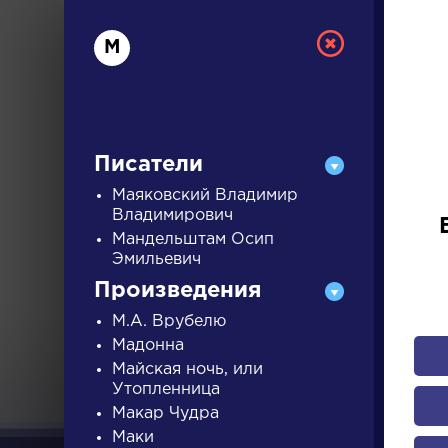
М
Писатели
Маяковский Владимир
Владимирович
Мандельштам Осип
РУС
Эмильевич
Произведения
ДЛЯ 
М.А. Врубелю
Мадонна
Майская ночь, или
Утопленница
А
Б
В
Г
Д
Е
Ж
З
Макар Чудра
Маки