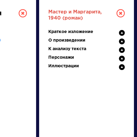
Мастер и Маргарита,
я
1940 (роман)
Краткое изложение
а
О произведении
К анализу текста
Персонажи
Иллюстрации
ТУРА
И ЕГЭ
Ц
Ч
Ш
Щ
Э
Ю
Я
...