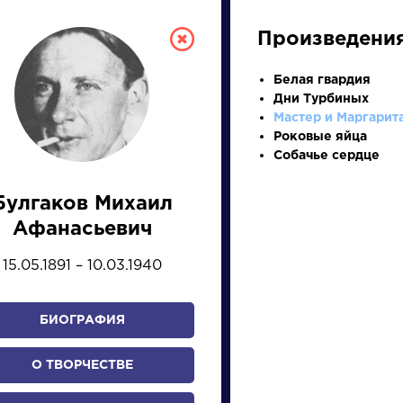
Произведени
Белая гвардия
Дни Турбиных
Мастер и Маргарит
Роковые яйца
Собачье сердце
Булгаков Михаил
СКАЯ ЛИТЕРА
Афанасьевич
15.05.1891 – 10.03.1940
ПРЕЗЕНТАЦИЙ, УРОКОВ 
БИОГРАФИЯ
И
К
Л
М
Н
О
П
Р
С
Т
У
Ф
Х
О ТВОРЧЕСТВЕ