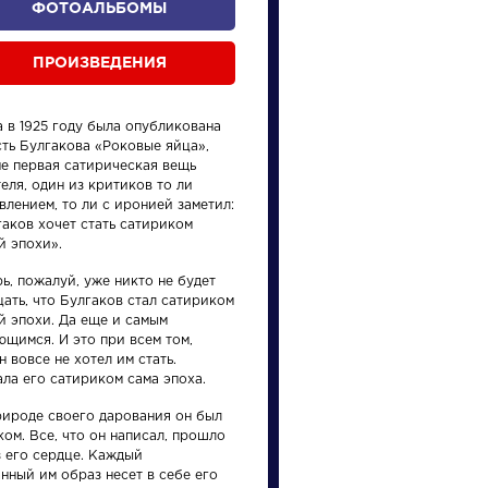
ФОТОАЛЬБОМЫ
ПРОИЗВЕДЕНИЯ
 в 1925 году была опубликована
сть Булгакова «Роковые яйца»,
не первая сатирическая вещь
еля, один из критиков то ли
влением, то ли с иронией заметил:
гаков хочет стать сатириком
произведения
персонажи
й эпохи».
ь, пожалуй, уже никто не будет
ать, что Булгаков стал сатириком
й эпохи. Да еще и самым
ющимся. И это при всем том,
н вовсе не хотел им стать.
ла его сатириком сама эпоха.
Произведения
Произ
рироде своего дарования он был
ом. Все, что он написал, прошло
я
На птичку
Гусар
з его сердце. Каждый
нный им образ несет в себе его