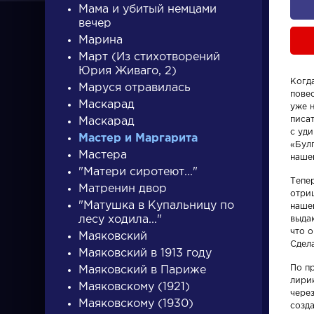
Мама и убитый немцами
вечер
Марина
Март (Из стихотворений
Юрия Живаго, 2)
Когда
Маруся отравилась
пове
ПИСАТЕЛИ
Маскарад
уже 
писат
Маскарад
с уди
Мастер и Маргарита
«Бул
писатели
Мастера
наше
"Матери сиротеют..."
Тепер
Матренин двор
отриц
"Матушка в Купальницу по
наше
лесу ходила..."
выда
что о
Маяковский
Сдела
Персонажи
Словарь
Маяковский в 1913 году
По п
Маяковский в Париже
лирик
Алоизий
аллегори
Маяковскому (1921)
чере
Маяковскому (1930)
Могарыч
созда