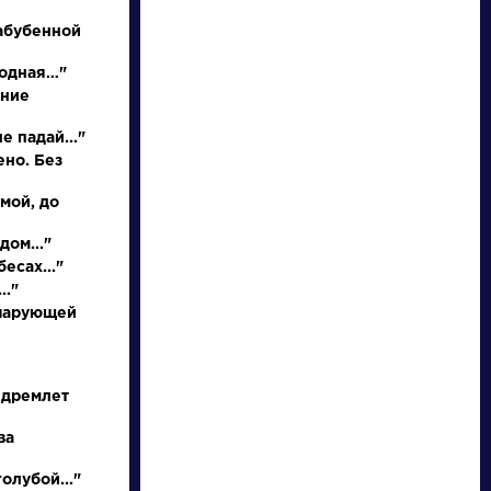
абубенной
родная…"
иние
е падай..."
ено. Без
 мой, до
писатели
дом..."
есах..."
.."
произведения
 чарующей
персонажи
 дремлет
словарь
ва
олубой..."