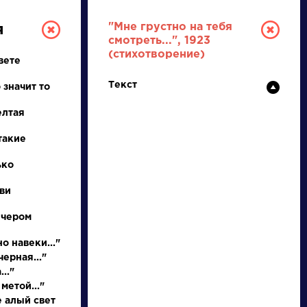
"Мне грустно на тебя
я
смотреть...", 1923
(стихотворение)
вете
Текст
 значит то
елтая
такие
РУССКАЯ
ько
ви
ЛИТЕРАТУРА
ечером
ДЛЯ ПРЕЗЕНТАЦИЙ,
УРОКОВ И ЕГЭ
о навеки..."
ерная..."
А
Б
В
Г
Д
Е
Ж
З
И
К
Л
М
.."
метой..."
е алый свет