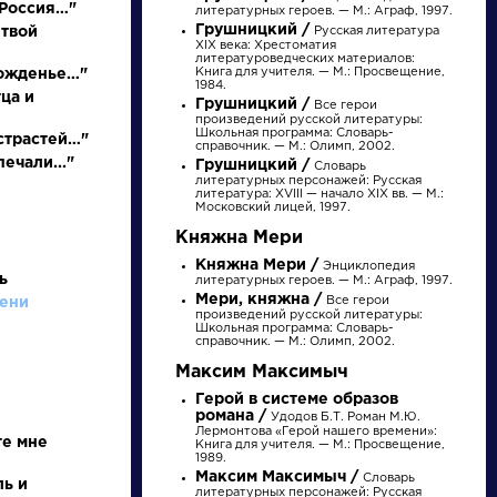
 Россия…"
литературных героев. — М.: Аграф, 1997.
Грушницкий /
 твой
Русская литература
XIX века: Хрестоматия
литературоведческих материалов:
Книга для учителя. — М.: Просвещение,
рожденье…"
1984.
ца и
Грушницкий /
Все герои
произведений русской литературы:
Школьная программа: Словарь-
страстей…"
справочник. — М.: Олимп, 2002.
печали..."
Грушницкий /
Словарь
литературных персонажей: Русская
литература: XVIII — начало XIX вв. — М.:
Московский лицей, 1997.
Княжна Мери
писатели
Княжна Мери /
Энциклопедия
ь
литературных героев. — М.: Аграф, 1997.
Мери, княжна /
произведения
Все герои
мени
произведений русской литературы:
Школьная программа: Словарь-
справочник. — М.: Олимп, 2002.
персонажи
Максим Максимыч
Герой в системе образов
романа /
Удодов Б.Т. Роман М.Ю.
словарь
Лермонтова «Герой нашего времени»:
те мне
Книга для учителя. — М.: Просвещение,
1989.
Максим Максимыч /
Словарь
ль и
литературных персонажей: Русская