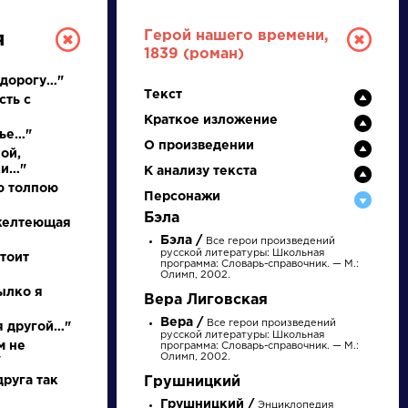
Герой нашего времени,
я
1839 (роман)
 дорогу…"
Текст
сть с
Краткое изложение
нье…"
О произведении
ой,
ки…"
К анализу текста
ю толпою
Персонажи
РУССКАЯ
Бэла
 желтеющая
Бэла /
Все герои произведений
ЛИТЕРАТУРА
русской литературы: Школьная
тоит
программа: Словарь-справочник. — М.:
Олимп, 2002.
ДЛЯ ПРЕЗЕНТАЦИЙ,
пылко я
Вера Лиговская
УРОКОВ И ЕГЭ
Вера /
Все герои произведений
 я другой…"
русской литературы: Школьная
м не
программа: Словарь-справочник. — М.:
А
Б
В
Г
Д
Е
Ж
З
И
К
Л
М
Олимп, 2002.
"
руга так
Грушницкий
Грушницкий /
Энциклопедия