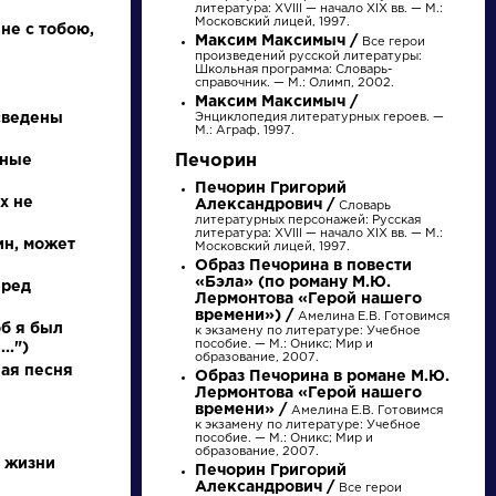
Найти
литература: XVIII — начало XIX вв. — М.:
Московский лицей, 1997.
не с тобою,
Максим Максимыч /
Все герои
произведений русской литературы:
Школьная программа: Словарь-
справочник. — М.: Олимп, 2002.
Максим Максимыч /
 сведены
Энциклопедия литературных героев. —
М.: Аграф, 1997.
Печорин
сные
Словарь
Произведения
Печорин Григорий
х не
Александрович /
Словарь
деталь
На птичку
литературных персонажей: Русская
литература: XVIII — начало XIX вв. — М.:
ин, может
Московский лицей, 1997.
Образ Печорина в повести
«Бэла» (по роману М.Ю.
пред
Лермонтова «Герой нашего
Литература. 8
Державин Гаврила
времени») /
Амелина Е.В. Готовимся
об я был
класс: Учебная
Романович »
к экзамену по литературе: Учебное
пособие. — М.: Оникс; Мир и
..")
хрестоматия для
образование, 2007.
школ и_классов с
ая песня
Образ Печорина в романе М.Ю.
углубленным и...
Лермонтова «Герой нашего
времени» /
Амелина Е.В. Готовимся
к экзамену по литературе: Учебное
пособие. — М.: Оникс; Мир и
образование, 2007.
у жизни
Печорин Григорий
Александрович /
Все герои