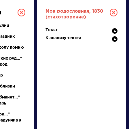
Моя родословная, 1830
я
(стихотворение)
улиц
Текст
раздник
К анализу текста
колу помню
ских руд…"
ород
РУССКАЯ
ар
ЛИТЕРАТУРА
 близки
ДЛЯ ПРЕЗЕНТАЦИЙ,
бманет..."
УРОКОВ И ЕГЭ
арь
А
Б
В
Г
Д
Е
Ж
З
И
К
Л
М
и..."
задумчив я