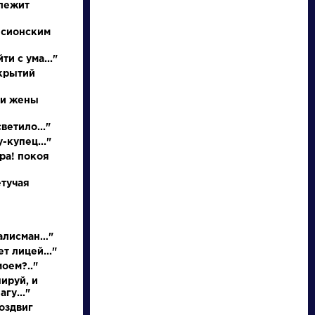
 лежит
 сионским
ти с ума..."
ткрытий
 и жены
ветило..."
-купец..."
писатели
ора! покоя
етучая
произведения
персонажи
талисман…"
т лицей..."
моем?.."
словарь
ируй, и
гу..."
оздвиг