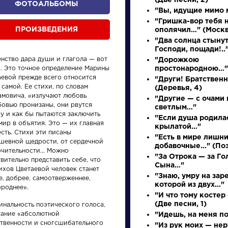
(Две песни, 2)
ФОТОАЛЬБОМЫ
"Вы, идущие мимо м
"Гришка-вор тебя 
ПРОИЗВЕДЕНИЯ
ополячил…" (Москв
"Два солнца стынут
Господи, пощади!..
енство дара души и глагола — вот
"Дорожкою
». Это точное определение Марины
простонародною…"
аевой прежде всего относится
"Други! Братственн
 самой. Ее стихи, по словам
(Деревья, 4)
амовича, «излучают любовь
"Другие — с очами 
бовью пронизаны, они рвутся
светлым…"
произведения
персонажи
у и как бы пытаются заключить
"Если душа родила
мир в объятия. Это — их главная
крылатой…"
сть. Стихи эти писаны
"Есть в мире лишни
ушевной щедрости, от сердечной
добавочные…" (Поэ
чительности... Можно
"За Отрока — за Го
вительно представить себе, что
Сына…"
ихов Цветаевой человек станет
"Знаю, умру на заре
е, добрее, самоотверженнее,
ения
Произведения
Писате
которой из двух..."
ороднее».
"И что тому косте
(Две песни, 1)
инальность поэтического голоса,
у
Ода на день
Брюс
тание «абсолютной
"Идешь, на меня п
восшествия на
Валер
ственности и сногсшибательного
"Из рук моих — не