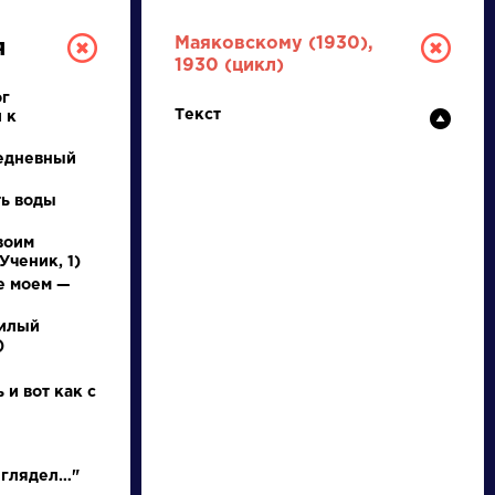
Маяковскому (1930),
я
1930 (цикл)
ог
Текст
 к
едневный
ть воды
воим
Ученик, 1)
ТУРА
е моем —
милый
И ЕГЭ
)
 и вот как с
Ц
Ч
Ш
Щ
Э
Ю
Я
...
 глядел…"