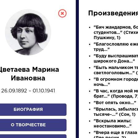
Произведени
"Бич жандармов, б
студентов…" (Стихи
Пушкину, 1)
"Благословляю еж
труд…"
"Буду выспрашива
широкого Дона…"
"Быть мальчиком т
Цветаева Марина
светлоголовым…" (
СКАЯ ЛИТЕРА
Ивановна
"В огромном город
ночь..."
26.09.1892 – 01.10.1941
"В час, когда мой 
ПРЕЗЕНТАЦИЙ, УРОКОВ 
брат…" (Провода, 7
"Вот опять окно…"
"Врылась, забылась
БИОГРАФИЯ
тысяче-…" (Сон, 1)
И
К
Л
М
Н
О
П
Р
С
Т
У
Ф
Х
"Вскрыла жилы:
О ТВОРЧЕСТВЕ
неостановимо…"
"Вчера еще в глаза