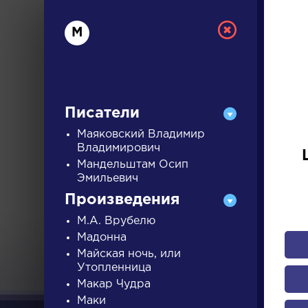
М
Писатели
Маяковский Владимир
Владимирович
Мандельштам Осип
РУС
Эмильевич
Произведения
ДЛЯ 
М.А. Врубелю
Мадонна
Майская ночь, или
Утопленница
А
Б
В
Г
Д
Е
Ж
З
Макар Чудра
Маки