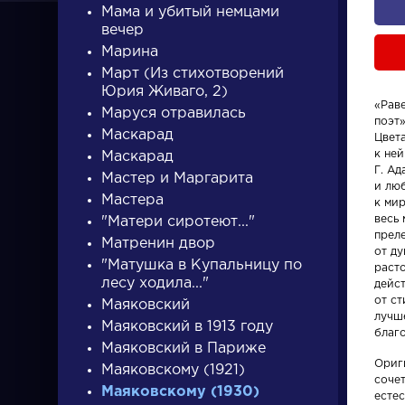
Мама и убитый немцами
вечер
Марина
Март (Из стихотворений
Юрия Живаго, 2)
«Рав
Маруся отравилась
поэт
ПИСАТЕЛИ
Маскарад
Цвет
к ней
Маскарад
Г. Ад
Мастер и Маргарита
и лю
писатели
Мастера
к мир
весь 
"Матери сиротеют..."
преле
Матренин двор
от д
"Матушка в Купальницу по
расто
лесу ходила..."
дейст
от ст
Маяковский
лучш
Писатели
Произвед
Маяковский в 1913 году
благ
Маяковский в Париже
Ориг
Гончаров Иван
На птичк
Маяковскому (1921)
соче
Маяковскому (1930)
Александрович
есте