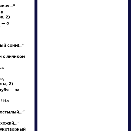
еня..."
не
е, 2)
 — о
"
НАЙТИ
ый сонм!.."
и с личиком
словарь
сь
е,
ты, 2)
лубя — за
! На
ли
Писатели
р остылый…"
ов
Булгаков
охожий…"
ий
Михаил
рукотворный