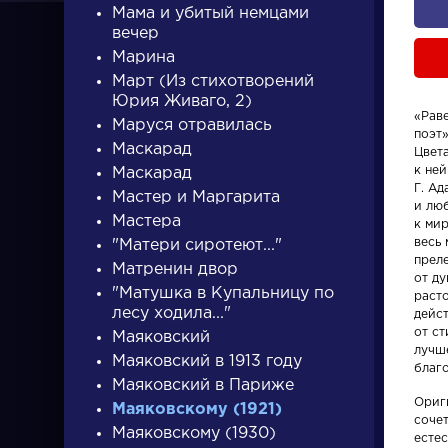
Мама и убитый немцами
вечер
Марина
Март (Из стихотворений
Юрия Живаго, 2)
«Рав
Маруся отравилась
поэт
ПИСАТЕЛИ
Маскарад
Цвет
к ней
Маскарад
Г. Ад
Мастер и Маргарита
и лю
писатели
Мастера
к мир
весь 
"Матери сиротеют..."
преле
Матренин двор
от д
"Матушка в Купальницу по
расто
лесу ходила..."
дейст
от ст
Маяковский
лучш
Персонажи
Произвед
Маяковский в 1913 году
благ
Маяковский в Париже
Ориг
Алоизий
На птичк
Маяковскому (1921)
соче
Маяковскому (1930)
Могарыч
есте