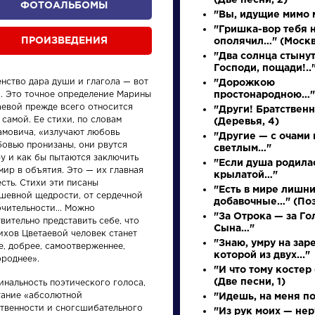
(Две песни, 2)
ФОТОАЛЬБОМЫ
"Вы, идущие мимо м
"Гришка-вор тебя 
ПРОИЗВЕДЕНИЯ
ополячил…" (Москв
"Два солнца стынут
Господи, пощади!..
енство дара души и глагола — вот
"Дорожкою
». Это точное определение Марины
простонародною…"
аевой прежде всего относится
"Други! Братственн
 самой. Ее стихи, по словам
(Деревья, 4)
амовича, «излучают любовь
"Другие — с очами 
бовью пронизаны, они рвутся
светлым…"
произведения
персонажи
у и как бы пытаются заключить
"Если душа родила
мир в объятия. Это — их главная
крылатой…"
сть. Стихи эти писаны
"Есть в мире лишни
ушевной щедрости, от сердечной
добавочные…" (Поэ
чительности... Можно
"За Отрока — за Го
вительно представить себе, что
Сына…"
ихов Цветаевой человек станет
"Знаю, умру на заре
е, добрее, самоотверженнее,
ения
Произведения
Произ
которой из двух..."
ороднее».
"И что тому косте
(Две песни, 1)
инальность поэтического голоса,
у
Ода на день
Вечер
тание «абсолютной
"Идешь, на меня п
восшествия на
разм
ственности и сногсшибательного
"Из рук моих — не