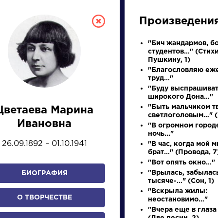
Произведени
"Бич жандармов, б
студентов…" (Стихи
Пушкину, 1)
"Благословляю еж
труд…"
"Буду выспрашива
широкого Дона…"
"Быть мальчиком т
Цветаева Марина
светлоголовым…" (
СКАЯ ЛИТЕРА
Ивановна
"В огромном город
ночь..."
26.09.1892 – 01.10.1941
"В час, когда мой 
ПРЕЗЕНТАЦИЙ, УРОКОВ 
брат…" (Провода, 7
"Вот опять окно…"
"Врылась, забылась
БИОГРАФИЯ
тысяче-…" (Сон, 1)
И
К
Л
М
Н
О
П
Р
С
Т
У
Ф
Х
"Вскрыла жилы:
О ТВОРЧЕСТВЕ
неостановимо…"
"Вчера еще в глаза