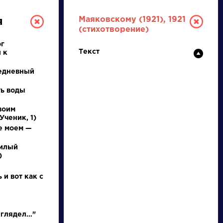
Маяковскому (1921), 1921
я
(стихотворение)
ог
Текст
 к
едневный
ть воды
воим
Ученик, 1)
ТУРА
е моем —
милый
И ЕГЭ
)
 и вот как с
Ц
Ч
Ш
Щ
Э
Ю
Я
...
 глядел…"