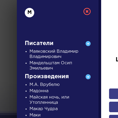
М
Писатели
Маяковский Владимир
Владимирович
Мандельштам Осип
РУС
Эмильевич
Произведения
ДЛЯ 
М.А. Врубелю
Мадонна
Майская ночь, или
Утопленница
А
Б
В
Г
Д
Е
Ж
З
Макар Чудра
Маки