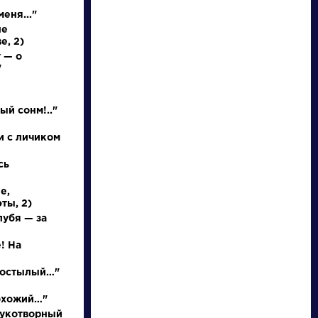
еня..."
не
е, 2)
 — о
"
НАЙТИ
ый сонм!.."
и с личиком
словарь
сь
е,
ты, 2)
лубя — за
! На
ведения
Писатели
р остылый…"
нее
Бунин Иван
охожий…"
ышление
Алексеевич
рукотворный