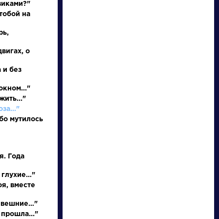
виками?"
тобой на
рь,
двигах, о
 и без
окном..."
жить..."
писатели
за..."
бо мутилось
произведения
я. Года
персонажи
 глухие…"
оя, вместе
словарь
и вешние…"
 прошла..."