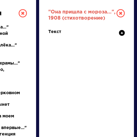
"Она пришла с мороза...",
я
1908 (стихотворение)
ла…"
Текст
ьной
лёка..."
храмы..."
о,
РУССКАЯ
ЛИТЕРАТУРА
ерковном
ДЛЯ ПРЕЗЕНТАЦИЙ,
ынет
УРОКОВ И ЕГЭ
а моем
А
Б
В
Г
Д
Е
Ж
З
И
К
Л
М
 впервые..."
игенция