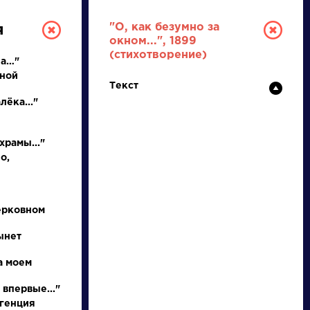
"О, как безумно за
я
окном...", 1899
(стихотворение)
ла…"
ьной
Текст
лёка..."
храмы..."
о,
РУССКАЯ
ЛИТЕРАТУРА
ерковном
ДЛЯ ПРЕЗЕНТАЦИЙ,
ынет
УРОКОВ И ЕГЭ
а моем
А
Б
В
Г
Д
Е
Ж
З
И
К
Л
М
 впервые..."
игенция