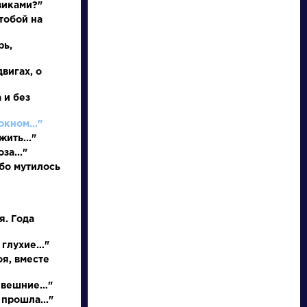
виками?"
тобой на
рь,
двигах, о
 и без
окном..."
жить..."
писатели
за..."
бо мутилось
произведения
я. Года
персонажи
 глухие…"
оя, вместе
словарь
и вешние…"
 прошла..."