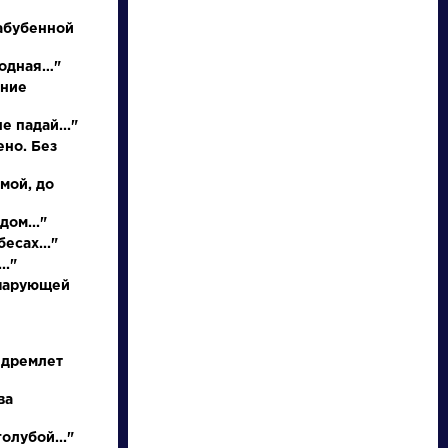
абубенной
родная…"
иние
е падай..."
ено. Без
 мой, до
писатели
дом..."
есах..."
.."
произведения
 чарующей
персонажи
 дремлет
словарь
ва
олубой..."