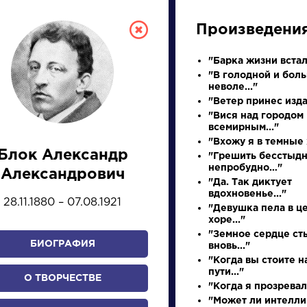
Произведени
"Барка жизни вста
"В голодной и бол
неволе..."
"Ветер принес изда
"Вися над городом
всемирным..."
"Вхожу я в темные 
Блок Александр
"Грешить бесстыдн
СКАЯ ЛИТЕРА
непробудно…"
Александрович
"Да. Так диктует
вдохновенье..."
28.11.1880 – 07.08.1921
"Девушка пела в ц
ПРЕЗЕНТАЦИЙ, УРОКОВ 
хоре..."
"Земное сердце ст
БИОГРАФИЯ
вновь..."
"Когда вы стоите н
И
К
Л
М
Н
О
П
Р
С
Т
У
Ф
Х
пути..."
О ТВОРЧЕСТВЕ
"Когда я прозревал
"Может ли интелл