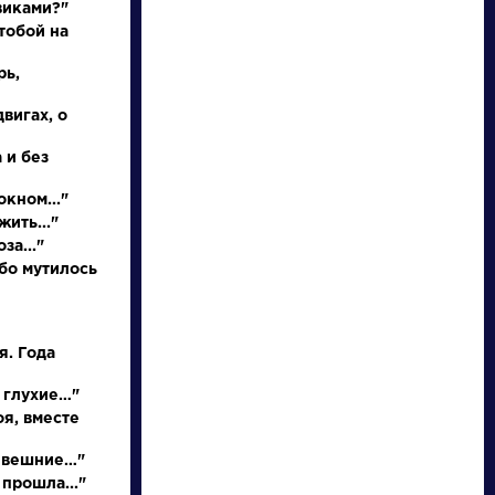
виками?"
тобой на
рь,
двигах, о
 и без
НАЙТИ
окном..."
жить..."
словарь
за..."
бо мутилось
я. Года
ведения
Произведения
 глухие…"
оя, вместе
нее
Недоросль
и вешние…"
ышление
 прошла..."