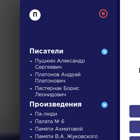
П
Писатели
Пушкин Александр
Сергеевич
Платонов Андрей
РУС
Платонович
Пастернак Борис
Леонидович
ДЛЯ 
Произведения
Па-люди
Палата № 6
А
Б
В
Г
Д
Е
Ж
З
Памяти Ахматовой
Памяти В.А. Жуковского