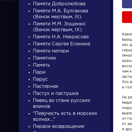
Памяти Добролюбова
Памяти М.А. Булгакова
(Венок мертвым, III)
Памяти М.М. Зощенко
(Венок мертвым, IX)
Каки
Памяти Н.А. Некрасова
вьющ
ПИСАТЕЛИ
Памяти Сергея Есенина
нос д
серые
Памяти матери
печал
Памятник
крас
писатели
Память
восх
чем к
Пари
засты
Парус
Это 
Пастернак
и го
Пастух и пастушка
На ре
Певец во стане русских
медли
Писатели
Словарь
воинов
подол
"Певучесть есть в морских
выра
от г
волнах..."
Гончаров Иван
деталь
от за
Первое возвращение
Александрович
и др