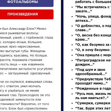
ФОТОАЛЬБОМЫ
работать с больше
"Мы встречались с 
закате..."
ПРОИЗВЕДЕНИЯ
"Ночь, улица, фона
аптека…"
"О доблестях, о по
м был Александр Блок? Мелко
славе...”
иеся рыжеватые волосы;
"О, весна без конца
линный, узкий, с горбинкой; глаза
краю..."
, холодно-ясные, большие,
"О, как безумно за 
ьные; ярко нарисованные,
"О, я хочу безумно 
иво выгнутые губы. Женщины
произведения
персонажи
"Она пришла с моро
ищались: красавец. Но больше,
расота, поражала странная
"Петроградское не
лость лица — как изваянное.
дождем..."
впечатление застылости усугублял
"Под шум и звон
лос — заглушенный, однозвучный.
однообразный..."
"Предчувствую Теб
чи он скупился, взвешивал слова,
проходят мимо…"
л с ответом, умел молчать
Словарь
Произ
"Рожденные в года
гу и улыбаться, не меняя
"Русь моя, жизнь м
жения глаз. Происходило ли это
ль нам маяться?.."
орделивой замкнутости или
аллегория
Вечер
"Сумерки, сумерк
стенчивости? Вероятно, от того
разм
"Так. Буря этих лет
угого. Блок был «преисполнен»