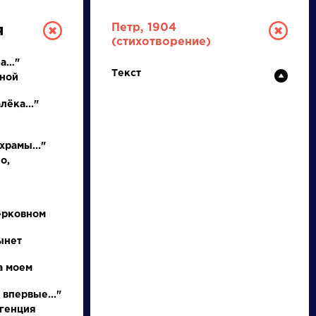
Петр, 1904
я
(стихотворение)
ла…"
Текст
ьной
лёка..."
храмы..."
о,
ТУРА
ерковном
И ЕГЭ
ынет
а моем
Ц
Ч
Ш
Щ
Э
Ю
Я
...
 впервые..."
игенция