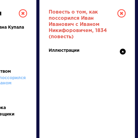
Повесть о том, как
я
поссорился Иван
Иванович с Иваном
ана Купала
Никифоровичем, 1834
(повесть)
Иллюстрации
ством
РУССКАЯ
 поссорился
ваном
ЛИТЕРАТУРА
ДЛЯ ПРЕЗЕНТАЦИЙ,
УРОКОВ И ЕГЭ
рка
мещики
А
Б
В
Г
Д
Е
Ж
З
И
К
Л
М